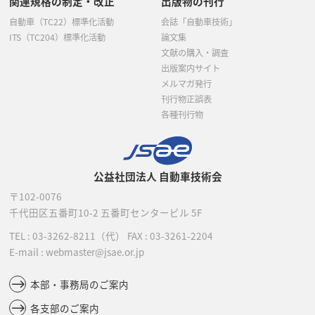
関連規格の制定・改正
出版物の刊行
自動車（TC22）標準化活動
会誌「自動車技術」
ITS（TC204）標準化活動
論文集
文献の購入・調査
出版案内サイト
メルマガ発行
刊行物正誤表
各種刊行物
公益社団法人 自動車技術会
〒102-0076
千代田区五番町10-2
五番町センタービル 5F
TEL :
03-3262-8211
（代）
FAX : 03-3261-2204
E-mail : webmaster@jsae.or.jp
本部・事務局のご案内
各支部のご案内