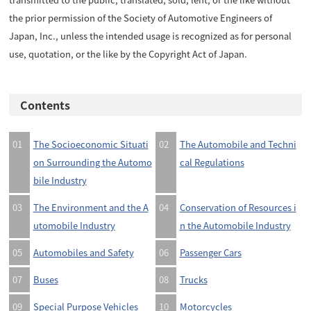
the prior permission of the Society of Automotive Engineers of
Japan, Inc., unless the intended usage is recognized as for personal
use, quotation, or the like by the Copyright Act of Japan.
Contents
01
The Socioeconomic Situati
02
The Automobile and Techni
on Surrounding the Automo
cal Regulations
bile Industry
03
The Environment and the A
04
Conservation of Resources i
utomobile Industry
n the Automobile Industry
05
Automobiles and Safety
06
Passenger Cars
07
Buses
08
Trucks
09
Special Purpose Vehicles
10
Motorcycles