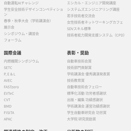
自動運転AIチャレンジ
エシカル・エンジニア開発講座
学生安全技術デザインコンペティショ
システムズエンジニアリング講座
ン
若手技術者交流会
春季・秋季大会（学術講演会）
女性技術者ネットワーキングカフェ
展示会
SDVスキル標準
シンポジウム・講習会
技術者能力開発支援システム（CPD）
フォーラム
国際会議
表彰・奨励
内燃機関シンポジウム
自動車技術会賞
SETC
技術部門貢献賞
P, E & L
学術講演会 優秀講演発表賞
AVEC
技術教育賞
FASTzero
自動車技術会フェロー
EVTeC
標準化活動 功労者感謝状
CVT
出版・編集 功績感謝状
BMD
学術講演会 運営功績感謝状
FISITA
学生自動車研究会 功労賞
APAC
大学院 研究奨励賞