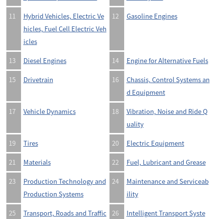
11
Hybrid Vehicles, Electric Ve
12
Gasoline Engines
hicles, Fuel Cell Electric Veh
icles
13
Diesel Engines
14
Engine for Alternative Fuels
15
Drivetrain
16
Chassis, Control Systems an
d Equipment
17
Vehicle Dynamics
18
Vibration, Noise and Ride Q
uality
19
Tires
20
Electric Equipment
21
Materials
22
Fuel, Lubricant and Grease
23
Production Technology and
24
Maintenance and Serviceab
Production Systems
ility
25
Transport, Roads and Traffic
26
Intelligent Transport Syste