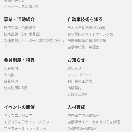
各種お手続き
ペーパーレス促進活動
事業・活動紹介
自動車技術を知る
研究事業・活動紹介
日本の自動車技術330選
技術会議（部門委員会）
お子様向けサイトのリンク集
新連携創生センターと期間限定の委員
自動車関連の博物館特集
会
自動車技術 用語集
会員制度・特典
お知らせ
入会案内
お知らせ
会員数
プレスリリース
会員特典
刊行物の正誤表
施設利用料割引
出版案内
SNSのご案内
イベントの開催
人材育成
キッズエンジニア
自動車工学基礎講座
モビリティデザインコンテスト
自動車サイバーセキュリティ講座
学生フォーミュラ日本大会
CASE技術基礎講座