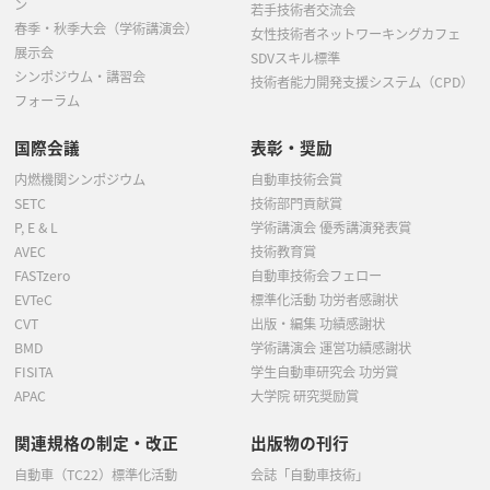
ン
若手技術者交流会
春季・秋季大会（学術講演会）
女性技術者ネットワーキングカフェ
展示会
SDVスキル標準
シンポジウム・講習会
技術者能力開発支援システム（CPD）
フォーラム
国際会議
表彰・奨励
内燃機関シンポジウム
自動車技術会賞
SETC
技術部門貢献賞
P, E & L
学術講演会 優秀講演発表賞
AVEC
技術教育賞
FASTzero
自動車技術会フェロー
EVTeC
標準化活動 功労者感謝状
CVT
出版・編集 功績感謝状
BMD
学術講演会 運営功績感謝状
FISITA
学生自動車研究会 功労賞
APAC
大学院 研究奨励賞
関連規格の制定・改正
出版物の刊行
自動車（TC22）標準化活動
会誌「自動車技術」