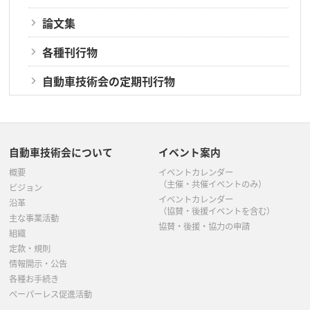
論文集
各種刊行物
自動車技術会の定期刊行物
自動車技術会について
イベント案内
概要
イベントカレンダー
（主催・共催イベントのみ）
ビジョン
イベントカレンダー
沿革
（協賛・後援イベントを含む）
主な事業活動
協賛・後援・協力の申請
組織
定款・規則
情報開示・公告
各種お手続き
ペーパーレス促進活動