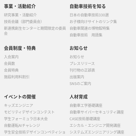
事業・活動紹介
自動車技術を知る
研究事業・活動紹介
日本の自動車技術330選
技術会議（部門委員会）
お子様向けサイトのリンク集
新連携創生センターと期間限定の委員
自動車関連の博物館特集
会
自動車技術 用語集
会員制度・特典
お知らせ
入会案内
お知らせ
会員数
プレスリリース
会員特典
刊行物の正誤表
施設利用料割引
出版案内
SNSのご案内
イベントの開催
人材育成
キッズエンジニア
自動車工学基礎講座
モビリティデザインコンテスト
自動車サイバーセキュリティ講座
学生フォーミュラ日本大会
CASE技術基礎講座
自動運転AIチャレンジ
エシカル・エンジニア開発講座
学生安全技術デザインコンペティショ
システムズエンジニアリング講座