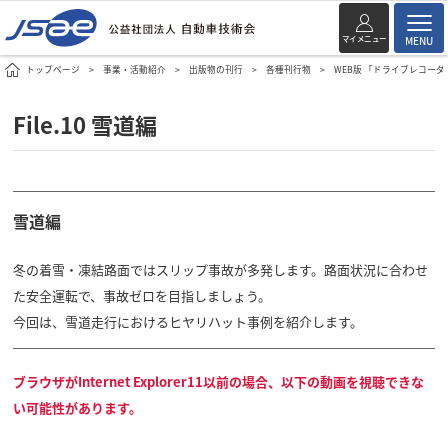
マイメニュー
MENU
トップページ
事業・活動紹介
出版物の刊行
各種刊行物
WEB版 「ドライブレコー
File.10 雪道編
雪道編
冬の着雪・凍結路面ではスリップ事故が多発します。路面状況に合わせ
た安全運転で、事故ゼロを目指しましょう。
今回は、雪道走行におけるヒヤリハット事例を紹介します。
ブラウザがInternet Explorer11以前の場合、以下の動画を視聴できな
い可能性があります。