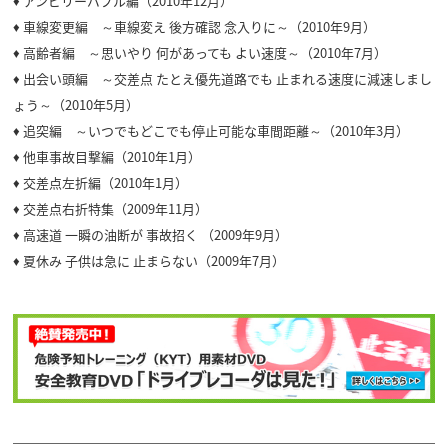
♦ アンビリーバブル編（2010年12月）
♦ 車線変更編 ～車線変え 後方確認 念入りに～（2010年9月）
♦ 高齢者編 ～思いやり 何があっても よい速度～（2010年7月）
♦ 出会い頭編 ～交差点 たとえ優先道路でも 止まれる速度に減速しまし
ょう～（2010年5月）
♦ 追突編 ～いつでもどこでも停止可能な車間距離～（2010年3月）
♦ 他車事故目撃編（2010年1月）
♦ 交差点左折編（2010年1月）
♦ 交差点右折特集（2009年11月）
♦ 高速道 一瞬の油断が 事故招く （2009年9月）
♦ 夏休み 子供は急に 止まらない（2009年7月）