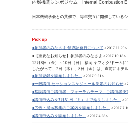
内燃機関シンポジウム Internal Combustion Eng
日本機械学会との共催で、毎年交互に開催しているシ
Pick up
●参加者のみなさま 領収証発行について
＜2017.11.29＞
●【重要なお知らせ】参加者のみなさま
＜2017.10.18＞
12月8日（金）～10日（日） 福岡 ヤフオク!ドームにて『嵐 AR
したがって、7日（木）、8日（金）は、直前にホテ
●参加登録を開始しました。
＜2017.9.21＞
●一般講演 セッションスケジュール決定のお知らせ
＜2
●基調講演ご講演者、フォーラムテーマ、ご講演者決
●講演申込みを7月31日（月）まで延長しました。
＜20
●広告・展示募集のご案内を開始しました。
＜2017.7.
●講演申込みを開始しました。
＜2017.4.28＞