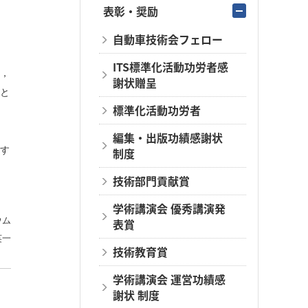
表彰・奨励
自動車技術会フェロー
ITS標準化活動功労者感
，
謝状贈呈
と
標準化活動功労者
編集・出版功績感謝状
す
制度
技術部門貢献賞
学術講演会 優秀講演発
ウム
表賞
英一
技術教育賞
学術講演会 運営功績感
謝状 制度