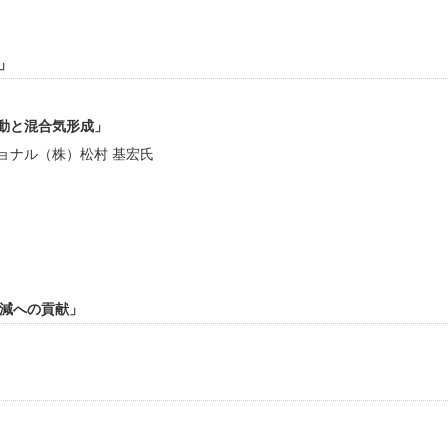
」
動と混合気形成」
ョナル（株）松村 基宏氏
低減への貢献」