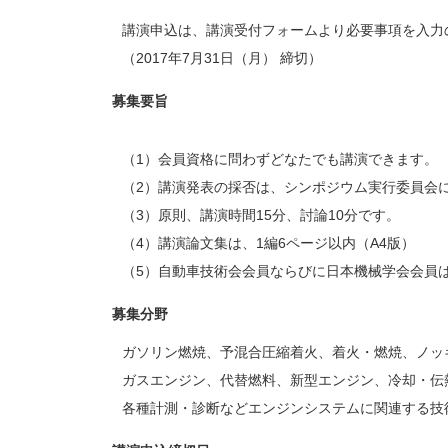
講演申込は、講演受付フォームより必要事項を入力
（2017年7月31日（月） 締切）
募集要旨
（1）会員資格に問わずどなたでも講演できます。
（2）講演発表の採否は、シンポジウム実行委員会
（3）原則、講演時間15分、討論10分です。
（4）講演論文集は、1編6ページ以内（A4版）
（5）自動車技術会会員ならびに日本機械学会会員
募集分野
ガソリン燃焼、予混合圧縮着火、着火・燃焼、ノッ
ガスエンジン、代替燃料、新型エンジン、冷却・伝
各種計測・診断などエンジンシステムに関連する技