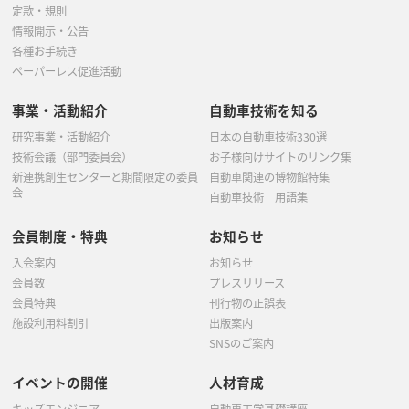
定款・規則
情報開示・公告
各種お手続き
ペーパーレス促進活動
事業・活動紹介
自動車技術を知る
研究事業・活動紹介
日本の自動車技術330選
技術会議（部門委員会）
お子様向けサイトのリンク集
新連携創生センターと期間限定の委員
自動車関連の博物館特集
会
自動車技術 用語集
会員制度・特典
お知らせ
入会案内
お知らせ
会員数
プレスリリース
会員特典
刊行物の正誤表
施設利用料割引
出版案内
SNSのご案内
イベントの開催
人材育成
キッズエンジニア
自動車工学基礎講座