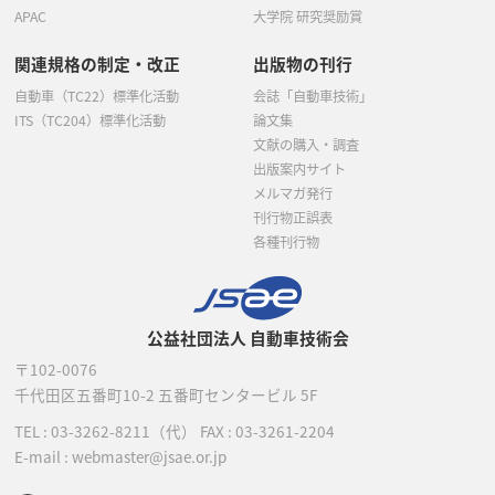
APAC
大学院 研究奨励賞
関連規格の制定・改正
出版物の刊行
自動車（TC22）標準化活動
会誌「自動車技術」
ITS（TC204）標準化活動
論文集
文献の購入・調査
出版案内サイト
メルマガ発行
刊行物正誤表
各種刊行物
公益社団法人 自動車技術会
〒102-0076
千代田区五番町10-2
五番町センタービル 5F
TEL :
03-3262-8211
（代）
FAX : 03-3261-2204
E-mail : webmaster@jsae.or.jp