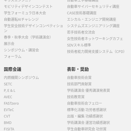
モビリティデザインコンテスト
自動車サイバーセキュリティ講座
学生フォーミュラ日本大会
CASE技術基礎講座
自動運転AIチャレンジ
エシカル・エンジニア開発講座
学生安全技術デザインコンペティショ
システムズエンジニアリング講座
ン
若手技術者交流会
春季・秋季大会（学術講演会）
女性技術者ネットワーキングカフェ
展示会
SDVスキル標準
シンポジウム・講習会
技術者能力開発支援システム（CPD）
フォーラム
国際会議
表彰・奨励
内燃機関シンポジウム
自動車技術会賞
SETC
技術部門貢献賞
P, E & L
学術講演会 優秀講演発表賞
AVEC
技術教育賞
FASTzero
自動車技術会フェロー
EVTeC
標準化活動 功労者感謝状
CVT
出版・編集 功績感謝状
BMD
学術講演会 運営功績感謝状
FISITA
学生自動車研究会 功労賞