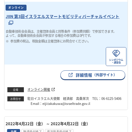
オンライン
JIIN 第3回イスラエルスマートモビリティバーチャルイベント
自動車技術会会員は、主催団体会員と同等条件（参加費同額）で参加できます。
よって、自動車技術会会員が参加する場合の参加費は 0円です。
参加費の税込、税抜金額は主催団体にお問合せください。
シンポジウム
・講習会
詳細情報
（外部サイト）
オンライン開催
会場
駐日イスラエル大使館 経済部 高桑栄次 TEL：06-6125-5406
お問合せ
Email：eiji.takakuwa@israeltrade.gov.il
2022年4月22日（金）
～ 2022年4月22日（金）
主催
聴講受付終了
講演発表受付終了