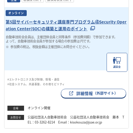
オンライン
第5回サイバーセキュリティ講座専門プログラム④Security Oper
ation Center(SOC)の構築と運用のポイント
自動車技術会会員は、主催団体会員と同等条件（参加費同額）で参加できます。
よって、自動車技術会会員が参加する場合の参加費は 円です。
参加費の税込、税抜金額は主催団体にお問合せください。
講演会
#エレクトロニクス及び制御、情報・通信
#社会システム、共通基盤、その他モビリティ
詳細情報
（外部サイト）
オンライン開催
会場
公益社団法人自動車技術会 公益社団法人自動車技術会 藤本 T
お問合せ
EL：03-3262-8214 Email：kisokouza@jsae.or.jp