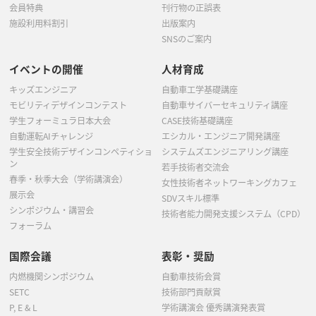
会員特典
刊行物の正誤表
施設利用料割引
出版案内
SNSのご案内
イベントの開催
人材育成
キッズエンジニア
自動車工学基礎講座
モビリティデザインコンテスト
自動車サイバーセキュリティ講座
学生フォーミュラ日本大会
CASE技術基礎講座
自動運転AIチャレンジ
エシカル・エンジニア開発講座
学生安全技術デザインコンペティショ
システムズエンジニアリング講座
ン
若手技術者交流会
春季・秋季大会（学術講演会）
女性技術者ネットワーキングカフェ
展示会
SDVスキル標準
シンポジウム・講習会
技術者能力開発支援システム（CPD）
フォーラム
国際会議
表彰・奨励
内燃機関シンポジウム
自動車技術会賞
SETC
技術部門貢献賞
P, E & L
学術講演会 優秀講演発表賞