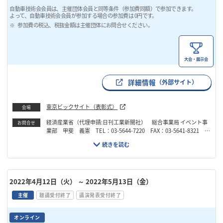
自動車技術会会員は、主催団体会員と同等条件（参加費同額）で参加できます。
よって、自動車技術会会員が参加する場合の参加費は 0円です。
参加費の税込、税抜金額は主催団体にお問合せください。
大会・展示会
詳細情報
（外部サイト）
東京ビックサイト（表彰式）
会場
経済産業省（代理申請:日刊工業新聞社） 総合事業局 イベント事
お問合せ
業部 甲斐 義憲 TEL：03-5644-7220 FAX：03-5641-8321 E
mail：yoshinori.kai@nikkan.press
2022年4月12日（火）
～ 2022年5月13日（金）
主催
聴講受付終了
講演発表受付終了
オンライン