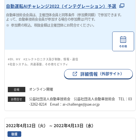
自動運転AIチャレンジ2022（インテグレーション）予選
自動車技術会会員は、主催団体会員と同等条件（参加費同額）で参加できます。
よって、自動車技術会会員が参加する場合の参加費は 円です。
参加費の税込、税抜金額は主催団体にお問合せください。
その他
#EV、HV
#エレクトロニクス及び制御、情報・通信
#社会システム、共通基盤、その他モビリティ
詳細情報
（外部サイト）
オンライン開催
会場
公益社団法人自動車技術会 公益社団法人自動車技術会 TEL：03
お問合せ
-3262-8214 Email：ai-challenge@jsae.or.jp
2022年4月12日（火）
～ 2022年4月13日（水）
後援