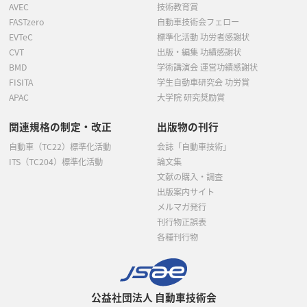
AVEC
技術教育賞
FASTzero
自動車技術会フェロー
EVTeC
標準化活動 功労者感謝状
CVT
出版・編集 功績感謝状
BMD
学術講演会 運営功績感謝状
FISITA
学生自動車研究会 功労賞
APAC
大学院 研究奨励賞
関連規格の制定・改正
出版物の刊行
自動車（TC22）標準化活動
会誌「自動車技術」
ITS（TC204）標準化活動
論文集
文献の購入・調査
出版案内サイト
メルマガ発行
刊行物正誤表
各種刊行物
公益社団法人 自動車技術会