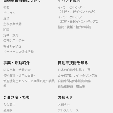
概要
イベントカレンダー
（主催・共催イベントのみ）
ビジョン
イベントカレンダー
沿革
（協賛・後援イベントを含む）
主な事業活動
協賛・後援・協力の申請
組織
定款・規則
情報開示・公告
各種お手続き
ペーパーレス促進活動
事業・活動紹介
自動車技術を知る
研究事業・活動紹介
日本の自動車技術330選
技術会議（部門委員会）
お子様向けサイトのリンク集
新連携創生センターと期間限定の委員
自動車関連の博物館特集
会
自動車技術 用語集
会員制度・特典
お知らせ
入会案内
お知らせ
会員数
プレスリリース