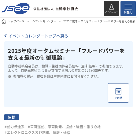
マイメニュー
MENU
トップページ
イベントカレンダー
2025年度オータムセミナー「フルードパワーを支える最新
イベントカレンダートップへ戻る
2025年度オータムセミナー「フルードパワーを
支える最新の制御理論」
自動車技術会会員は、協賛・後援団体会員価格（割引価格）で参加できます。
よって、自動車技術会会員が参加する場合の参加費は 17000円です。
参加費の税込、税抜金額は主催団体にお問合せください。
その他
協賛
#動力伝達系
#車両運動、車両開発、振動・騒音・乗り心地
#エレクトロニクス及び制御、情報・通信