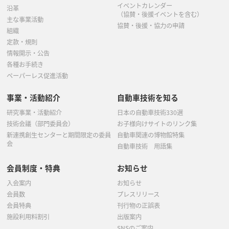
イベントカレンダー
沿革
（協賛・後援イベントを含む）
主な事業活動
協賛・後援・協力の申請
組織
定款・規則
情報開示・公告
各種お手続き
ペーパーレス促進活動
事業・活動紹介
自動車技術を知る
研究事業・活動紹介
日本の自動車技術330選
技術会議（部門委員会）
お子様向けサイトのリンク集
新連携創生センターと期間限定の委員
自動車関連の博物館特集
会
自動車技術 用語集
会員制度・特典
お知らせ
入会案内
お知らせ
会員数
プレスリリース
会員特典
刊行物の正誤表
施設利用料割引
出版案内
SNSのご案内