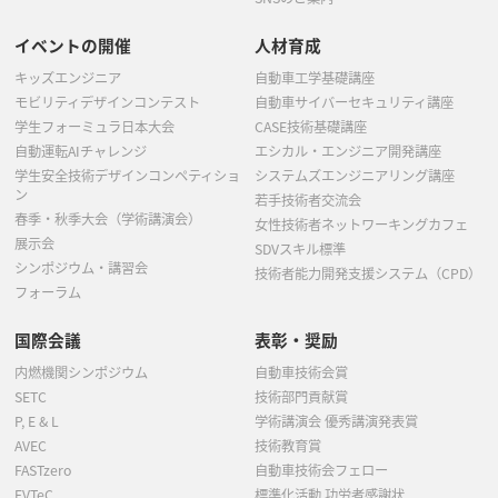
イベントの開催
人材育成
キッズエンジニア
自動車工学基礎講座
モビリティデザインコンテスト
自動車サイバーセキュリティ講座
学生フォーミュラ日本大会
CASE技術基礎講座
自動運転AIチャレンジ
エシカル・エンジニア開発講座
学生安全技術デザインコンペティショ
システムズエンジニアリング講座
ン
若手技術者交流会
春季・秋季大会（学術講演会）
女性技術者ネットワーキングカフェ
展示会
SDVスキル標準
シンポジウム・講習会
技術者能力開発支援システム（CPD）
フォーラム
国際会議
表彰・奨励
内燃機関シンポジウム
自動車技術会賞
SETC
技術部門貢献賞
P, E & L
学術講演会 優秀講演発表賞
AVEC
技術教育賞
FASTzero
自動車技術会フェロー
EVTeC
標準化活動 功労者感謝状