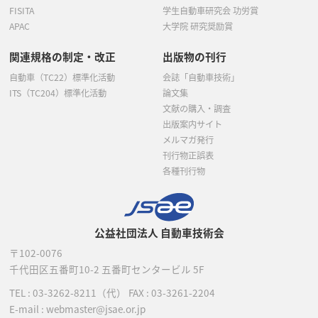
FISITA
学生自動車研究会 功労賞
APAC
大学院 研究奨励賞
関連規格の制定・改正
出版物の刊行
自動車（TC22）標準化活動
会誌「自動車技術」
ITS（TC204）標準化活動
論文集
文献の購入・調査
出版案内サイト
メルマガ発行
刊行物正誤表
各種刊行物
公益社団法人 自動車技術会
〒102-0076
千代田区五番町10-2
五番町センタービル 5F
TEL :
03-3262-8211
（代）
FAX : 03-3261-2204
E-mail : webmaster@jsae.or.jp