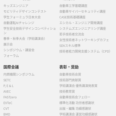
キッズエンジニア
自動車工学基礎講座
モビリティデザインコンテスト
自動車サイバーセキュリティ講座
学生フォーミュラ日本大会
CASE技術基礎講座
自動運転AIチャレンジ
エシカル・エンジニア開発講座
学生安全技術デザインコンペティショ
システムズエンジニアリング講座
ン
若手技術者交流会
春季・秋季大会（学術講演会）
女性技術者ネットワーキングカフェ
展示会
SDVスキル標準
シンポジウム・講習会
技術者能力開発支援システム（CPD）
フォーラム
国際会議
表彰・奨励
内燃機関シンポジウム
自動車技術会賞
SETC
技術部門貢献賞
P, E & L
学術講演会 優秀講演発表賞
AVEC
技術教育賞
FASTzero
自動車技術会フェロー
EVTeC
標準化活動 功労者感謝状
CVT
出版・編集 功績感謝状
BMD
学術講演会 運営功績感謝状