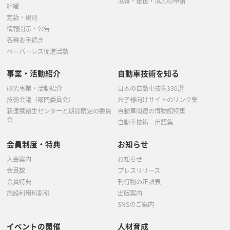
協賛・後援・協力の申請
組織
定款・規則
情報開示・公告
各種お手続き
ペーパーレス促進活動
事業・活動紹介
自動車技術を知る
研究事業・活動紹介
日本の自動車技術330選
技術会議（部門委員会）
お子様向けサイトのリンク集
新連携創生センターと期間限定の委員
自動車関連の博物館特集
会
自動車技術 用語集
会員制度・特典
お知らせ
入会案内
お知らせ
会員数
プレスリリース
会員特典
刊行物の正誤表
施設利用料割引
出版案内
SNSのご案内
イベントの開催
人材育成