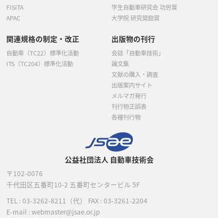
FISITA
学生自動車研究会 功労賞
APAC
大学院 研究奨励賞
関連規格の制定・改正
出版物の刊行
自動車（TC22）標準化活動
会誌「自動車技術」
ITS（TC204）標準化活動
論文集
文献の購入・調査
出版案内サイト
メルマガ発行
刊行物正誤表
各種刊行物
公益社団法人 自動車技術会
〒102-0076
千代田区五番町10-2
五番町センタービル 5F
TEL :
03-3262-8211
（代）
FAX : 03-3261-2204
E-mail : webmaster@jsae.or.jp