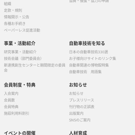
協賛・後援・協力の申請
組織
定款・規則
情報開示・公告
各種お手続き
ペーパーレス促進活動
事業・活動紹介
自動車技術を知る
研究事業・活動紹介
日本の自動車技術330選
技術会議（部門委員会）
お子様向けサイトのリンク集
新連携創生センターと期間限定の委員
自動車関連の博物館特集
会
自動車技術 用語集
会員制度・特典
お知らせ
入会案内
お知らせ
会員数
プレスリリース
会員特典
刊行物の正誤表
施設利用料割引
出版案内
SNSのご案内
イベントの開催
人材育成