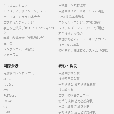
キッズエンジニア
自動車工学基礎講座
モビリティデザインコンテスト
自動車サイバーセキュリティ講座
学生フォーミュラ日本大会
CASE技術基礎講座
自動運転AIチャレンジ
エシカル・エンジニア開発講座
学生安全技術デザインコンペティショ
システムズエンジニアリング講座
ン
若手技術者交流会
春季・秋季大会（学術講演会）
女性技術者ネットワーキングカフェ
展示会
SDVスキル標準
シンポジウム・講習会
技術者能力開発支援システム（CPD）
フォーラム
国際会議
表彰・奨励
内燃機関シンポジウム
自動車技術会賞
SETC
技術部門貢献賞
P, E & L
学術講演会 優秀講演発表賞
AVEC
技術教育賞
FASTzero
自動車技術会フェロー
EVTeC
標準化活動 功労者感謝状
CVT
出版・編集 功績感謝状
BMD
学術講演会 運営功績感謝状