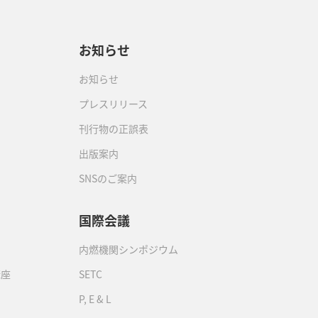
お知らせ
お知らせ
プレスリリース
刊行物の正誤表
出版案内
SNSのご案内
国際会議
内燃機関シンポジウム
講座
SETC
P, E & L