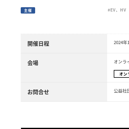
#EV、HV
主催
2024
開催日程
オンラ
会場
オン
公益社
お問合せ