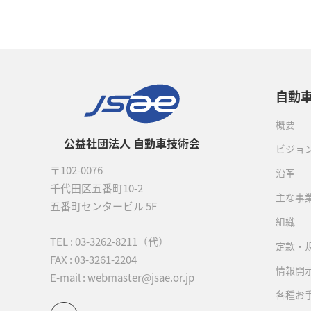
自動
概要
公益社団法人 自動車技術会
ビジョ
〒102-0076
沿革
千代田区五番町10-2
主な事
五番町センタービル 5F
組織
TEL :
03-3262-8211
（代）
定款・
FAX : 03-3261-2204
情報開
E-mail : webmaster@jsae.or.jp
各種お