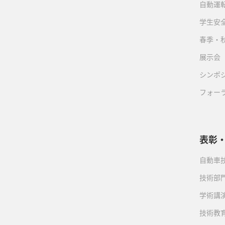
自動運転
学生安
春季・
展示会
シンポ
フォー
表彰
自動車
技術部
学術講
技術教