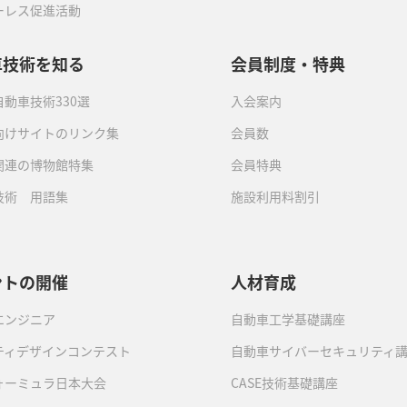
ーレス促進活動
車技術を知る
会員制度・特典
動車技術330選
入会案内
向けサイトのリンク集
会員数
関連の博物館特集
会員特典
技術 用語集
施設利用料割引
ントの開催
人材育成
エンジニア
自動車工学基礎講座
ティデザインコンテスト
自動車サイバーセキュリティ
ォーミュラ日本大会
CASE技術基礎講座