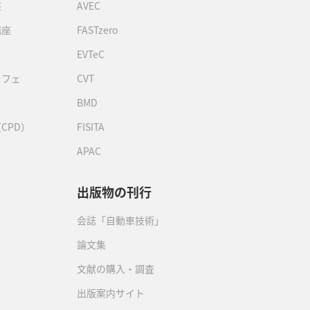
座
AVEC
講座
FASTzero
EVTeC
カフェ
CVT
BMD
CPD）
FISITA
APAC
出版物の刊行
会誌「自動車技術」
論文集
文献の購入・調査
出版案内サイト