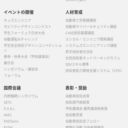
イベントの開催
人材育成
キッズエンジニア
自動車工学基礎講座
モビリティデザインコンテスト
自動車サイバーセキュリティ講座
学生フォーミュラ日本大会
CASE技術基礎講座
自動運転AIチャレンジ
エシカル・エンジニア開発講座
学生安全技術デザインコンペティショ
システムズエンジニアリング講座
ン
若手技術者交流会
春季・秋季大会（学術講演会）
女性技術者ネットワーキングカフェ
展示会
SDVスキル標準
シンポジウム・講習会
技術者能力開発支援システム（CPD）
フォーラム
国際会議
表彰・奨励
内燃機関シンポジウム
自動車技術会賞
SETC
技術部門貢献賞
P, E & L
学術講演会 優秀講演発表賞
AVEC
技術教育賞
FASTzero
自動車技術会フェロー
EVTeC
標準化活動 功労者感謝状