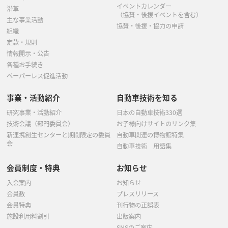
イベントカレンダー
沿革
（協賛・後援イベントを含む）
主な事業活動
協賛・後援・協力の申請
組織
定款・規則
情報開示・公告
各種お手続き
ペーパーレス促進活動
事業・活動紹介
自動車技術を知る
研究事業・活動紹介
日本の自動車技術330選
技術会議（部門委員会）
お子様向けサイトのリンク集
新連携創生センターと期間限定の委員
自動車関連の博物館特集
会
自動車技術 用語集
会員制度・特典
お知らせ
入会案内
お知らせ
会員数
プレスリリース
会員特典
刊行物の正誤表
施設利用料割引
出版案内
SNSのご案内