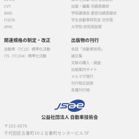
CVT
出版・編集 功績感謝状
BMD
学術講演会 運営功績感謝状
FISITA
学生自動車研究会 功労賞
APAC
大学院 研究奨励賞
関連規格の制定・改正
出版物の刊行
自動車（TC22）標準化活動
会誌「自動車技術」
ITS（TC204）標準化活動
論文集
文献の購入・調査
出版案内サイト
メルマガ発行
刊行物正誤表
各種刊行物
公益社団法人 自動車技術会
〒102-0076
千代田区五番町10-2
五番町センタービル 5F