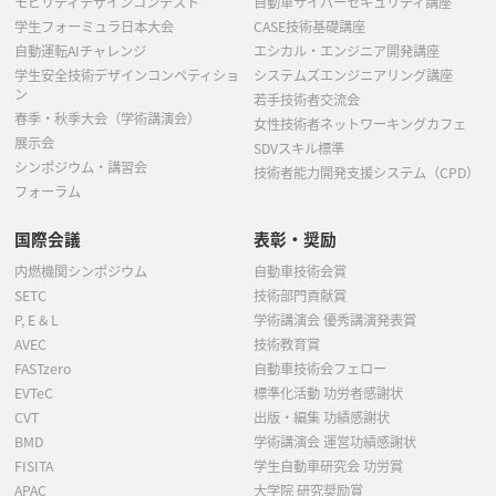
モビリティデザインコンテスト
自動車サイバーセキュリティ講座
学生フォーミュラ日本大会
CASE技術基礎講座
自動運転AIチャレンジ
エシカル・エンジニア開発講座
学生安全技術デザインコンペティショ
システムズエンジニアリング講座
ン
若手技術者交流会
春季・秋季大会（学術講演会）
女性技術者ネットワーキングカフェ
展示会
SDVスキル標準
シンポジウム・講習会
技術者能力開発支援システム（CPD）
フォーラム
国際会議
表彰・奨励
内燃機関シンポジウム
自動車技術会賞
SETC
技術部門貢献賞
P, E & L
学術講演会 優秀講演発表賞
AVEC
技術教育賞
FASTzero
自動車技術会フェロー
EVTeC
標準化活動 功労者感謝状
CVT
出版・編集 功績感謝状
BMD
学術講演会 運営功績感謝状
FISITA
学生自動車研究会 功労賞
APAC
大学院 研究奨励賞