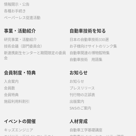
情報開示・公告
各種お手続き
ペーパーレス促進活動
事業・活動紹介
自動車技術を知る
研究事業・活動紹介
日本の自動車技術330選
技術会議（部門委員会）
お子様向けサイトのリンク集
新連携創生センターと期間限定の委員
自動車関連の博物館特集
会
自動車技術 用語集
会員制度・特典
お知らせ
入会案内
お知らせ
会員数
プレスリリース
会員特典
刊行物の正誤表
施設利用料割引
出版案内
SNSのご案内
イベントの開催
人材育成
キッズエンジニア
自動車工学基礎講座