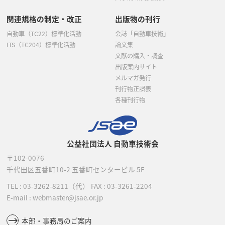
関連規格の制定・改正
出版物の刊行
自動車（TC22）標準化活動
会誌「自動車技術」
ITS（TC204）標準化活動
論文集
文献の購入・調査
出版案内サイト
メルマガ発行
刊行物正誤表
各種刊行物
公益社団法人 自動車技術会
〒102-0076
千代田区五番町10-2
五番町センタービル 5F
TEL :
03-3262-8211
（代）
FAX : 03-3261-2204
E-mail : webmaster@jsae.or.jp
本部・事務局のご案内