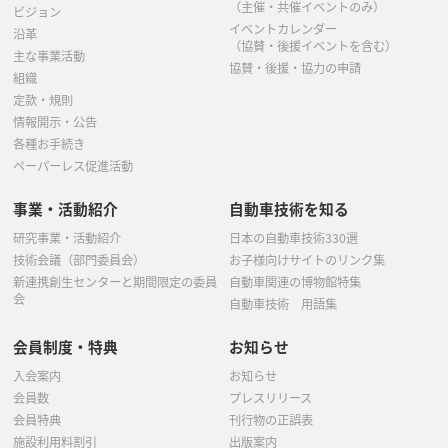
（主催・共催イベントのみ）
ビジョン
イベントカレンダー
沿革
（協賛・後援イベントを含む）
主な事業活動
協賛・後援・協力の申請
組織
定款・規則
情報開示・公告
各種お手続き
ペーパーレス促進活動
事業・活動紹介
自動車技術を知る
研究事業・活動紹介
日本の自動車技術330選
技術会議（部門委員会）
お子様向けサイトのリンク集
新連携創生センターと期間限定の委員
自動車関連の博物館特集
会
自動車技術 用語集
会員制度・特典
お知らせ
入会案内
お知らせ
会員数
プレスリリース
会員特典
刊行物の正誤表
施設利用料割引
出版案内