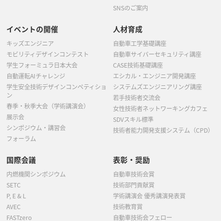
SNSのご案内
イベントの開催
人材育成
キッズエンジニア
自動車工学基礎講座
モビリティデザインコンテスト
自動車サイバーセキュリティ講座
学生フォーミュラ日本大会
CASE技術基礎講座
自動運転AIチャレンジ
エシカル・エンジニア開発講座
学生安全技術デザインコンペティショ
システムズエンジニアリング講座
ン
若手技術者交流会
春季・秋季大会（学術講演会）
女性技術者ネットワーキングカフェ
展示会
SDVスキル標準
シンポジウム・講習会
技術者能力開発支援システム（CPD）
フォーラム
国際会議
表彰・奨励
内燃機関シンポジウム
自動車技術会賞
SETC
技術部門貢献賞
P, E & L
学術講演会 優秀講演発表賞
AVEC
技術教育賞
FASTzero
自動車技術会フェロー