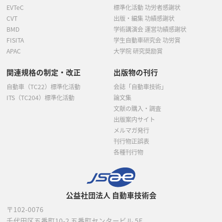
EVTeC
標準化活動 功労者感謝状
CVT
出版・編集 功績感謝状
BMD
学術講演会 運営功績感謝状
FISITA
学生自動車研究会 功労賞
APAC
大学院 研究奨励賞
関連規格の制定・改正
出版物の刊行
自動車（TC22）標準化活動
会誌「自動車技術」
ITS（TC204）標準化活動
論文集
文献の購入・調査
出版案内サイト
メルマガ発行
刊行物正誤表
各種刊行物
公益社団法人 自動車技術会
〒102-0076
千代田区五番町10-2
五番町センタービル 5F