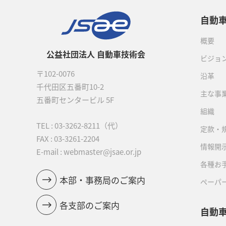
自動
概要
公益社団法人 自動車技術会
ビジョ
〒102-0076
沿革
千代田区五番町10-2
主な事
五番町センタービル 5F
組織
TEL :
03-3262-8211
（代）
定款・
FAX : 03-3261-2204
情報開
E-mail : webmaster@jsae.or.jp
各種お
本部・事務局のご案内
ペーパ
各支部のご案内
自動