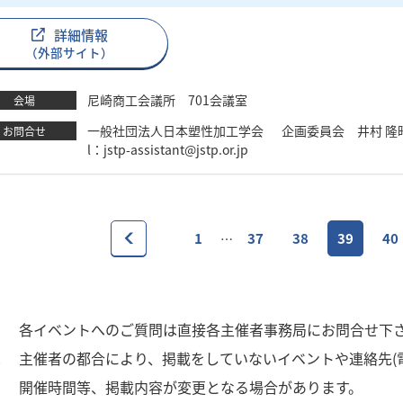
詳細情報
（外部サイト）
尼崎商工会議所 701会議室
会場
一般社団法人日本塑性加工学会 企画委員会 井村 隆昭 TEL：03
お問合せ
l：jstp-assistant@jstp.or.jp
1
37
38
39
40
…
1
各イベントへのご質問は直接各主催者事務局にお問合せ下
2
主催者の都合により、掲載をしていないイベントや連絡先(
3
開催時間等、掲載内容が変更となる場合があります。