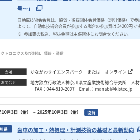
号〜」
自動車技術会会員は、協賛・後援団体会員価格（割引価格）で参
よって、自動車技術会会員が参加する場合の参加費は 34200円で
参加費の税込、税抜金額は主催団体にお問合せください。
レクトロニクス及び制御、情報・通信
かながわサイエンスパーク または オンライン
会場
地方独立行政法人神奈川県立産業技術総合研究所 人材育成部
お問合せ
FAX：044-819-2097 Email：manabi@kistec.jp
5年10月3日（金）
～ 2025年10月3日（金）
協賛
歯車の加工・熱処理・計測技術の基礎と最新動向
川県