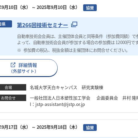
5年9月10日（水）
～ 2025年9月10日（水）
協賛
第266回技術セミナー
知県
自動車技術会会員は、主催団体会員と同等条件（参加費同額）で
よって、自動車技術会会員が参加する場合の参加費は 12000円で
参加費の税込、税抜金額は主催団体にお問合せください。
詳細情報
（外部サイト）
名城大学天白キャンパス 研究実験棟
会場
一般社団法人日本塑性加工学会 企画委員会 井村 隆昭 TEL：03
お問合せ
l：jstp-assistant@jstp.or.jp
5年9月17日（水）
～ 2025年9月18日（木）
協賛