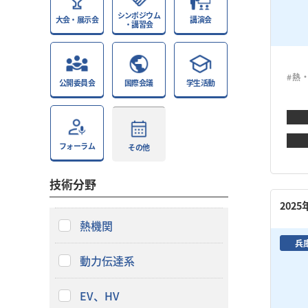
シンポジウム
大会・展示会
講演会
・講習会
#熱
公開委員会
国際会議
学生活動
フォーラム
その他
技術分野
202
熱機関
兵
動力伝達系
EV、HV