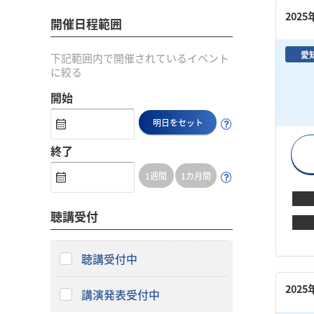
202
開催日程範囲
愛
下記範囲内で開催されているイベント
に絞る
開始
明日をセット
終了
1週間
1カ月間
聴講受付
聴講受付中
202
講演発表受付中