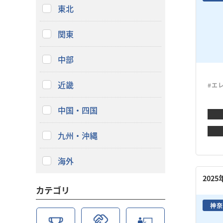
東北
関東
中部
近畿
#エ
中国・四国
九州・沖縄
海外
202
カテゴリ
神奈