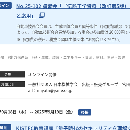
No.25-102 講習会「『伝熱工学資料（改訂第5
ライン
と応用」
自動車技術会会員は、主催団体会員と同等条件（参加費同額）で
よって、自動車技術会会員が参加する場合の参加費は 26,000円で
参加費の税込、税抜金額は主催団体にお問合せください。
機関
#動力伝達系
#熱・流体、環境・エネルギー・資源、材料、生産・製造
オンライン開催
会場
一般社団法人 日本機械学会 出版・販売グループ 宮田真希 TEL
お問合せ
ail：miyata@jsme.or.jp
5年9月18日（木）
～ 2025年9月19日（金）
後援
KISTEC教育講座「量子時代のセキュリティを理
川県