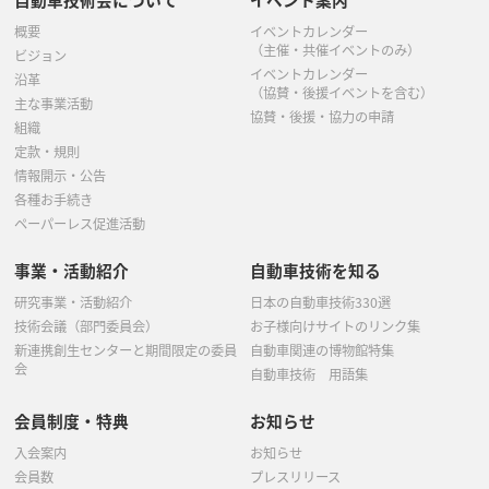
概要
イベントカレンダー
（主催・共催イベントのみ）
ビジョン
イベントカレンダー
沿革
（協賛・後援イベントを含む）
主な事業活動
協賛・後援・協力の申請
組織
定款・規則
情報開示・公告
各種お手続き
ペーパーレス促進活動
事業・活動紹介
自動車技術を知る
研究事業・活動紹介
日本の自動車技術330選
技術会議（部門委員会）
お子様向けサイトのリンク集
新連携創生センターと期間限定の委員
自動車関連の博物館特集
会
自動車技術 用語集
会員制度・特典
お知らせ
入会案内
お知らせ
会員数
プレスリリース