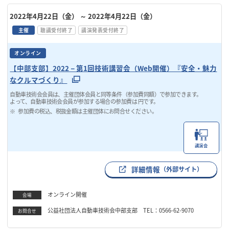
2022年4月22日（金）
～ 2022年4月22日（金）
主催
聴講受付終了
講演発表受付終了
オンライン
【中部支部】2022－第1回技術講習会（Web開催）『安全・魅力
なクルマづくり』
自動車技術会会員は、主催団体会員と同等条件（参加費同額）で参加できます。
よって、自動車技術会会員が参加する場合の参加費は 円です。
参加費の税込、税抜金額は主催団体にお問合せください。
講演会
詳細情報
（外部サイト）
オンライン開催
会場
公益社団法人自動車技術会中部支部 TEL：0566-62-9070
お問合せ