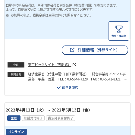
自動車技術会会員は、主催団体会員と同等条件（参加費同額）で参加できます。
よって、自動車技術会会員が参加する場合の参加費は 0円です。
参加費の税込、税抜金額は主催団体にお問合せください。
大会・展示会
詳細情報
（外部サイト）
東京ビックサイト（表彰式）
会場
経済産業省（代理申請:日刊工業新聞社） 総合事業局 イベント事
お問合せ
業部 甲斐 義憲 TEL：03-5644-7220 FAX：03-5641-8321 E
mail：yoshinori.kai@nikkan.press
2022年4月12日（火）
～ 2022年5月13日（金）
主催
聴講受付終了
講演発表受付終了
オンライン