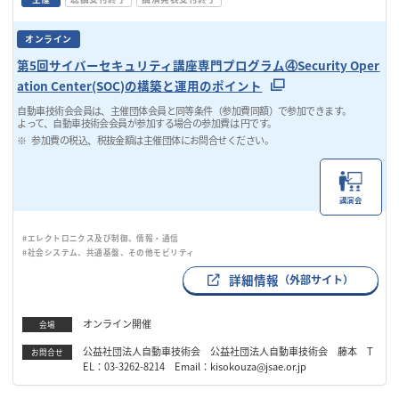
オンライン
第5回サイバーセキュリティ講座専門プログラム④Security Oper
ation Center(SOC)の構築と運用のポイント
自動車技術会会員は、主催団体会員と同等条件（参加費同額）で参加できます。
よって、自動車技術会会員が参加する場合の参加費は 円です。
参加費の税込、税抜金額は主催団体にお問合せください。
講演会
#エレクトロニクス及び制御、情報・通信
#社会システム、共通基盤、その他モビリティ
詳細情報
（外部サイト）
オンライン開催
会場
公益社団法人自動車技術会 公益社団法人自動車技術会 藤本 T
お問合せ
EL：03-3262-8214 Email：kisokouza@jsae.or.jp