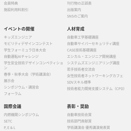
会員特典
刊行物の正誤表
施設利用料割引
出版案内
SNSのご案内
イベントの開催
人材育成
キッズエンジニア
自動車工学基礎講座
モビリティデザインコンテスト
自動車サイバーセキュリティ講座
学生フォーミュラ日本大会
CASE技術基礎講座
自動運転AIチャレンジ
エシカル・エンジニア開発講座
学生安全技術デザインコンペティショ
システムズエンジニアリング講座
ン
若手技術者交流会
春季・秋季大会（学術講演会）
女性技術者ネットワーキングカフェ
展示会
SDVスキル標準
シンポジウム・講習会
技術者能力開発支援システム（CPD）
フォーラム
国際会議
表彰・奨励
内燃機関シンポジウム
自動車技術会賞
SETC
技術部門貢献賞
P, E & L
学術講演会 優秀講演発表賞