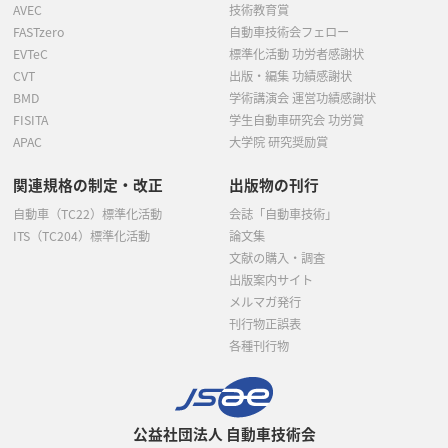
AVEC
技術教育賞
FASTzero
自動車技術会フェロー
EVTeC
標準化活動 功労者感謝状
CVT
出版・編集 功績感謝状
BMD
学術講演会 運営功績感謝状
FISITA
学生自動車研究会 功労賞
APAC
大学院 研究奨励賞
関連規格の制定・改正
出版物の刊行
自動車（TC22）標準化活動
会誌「自動車技術」
ITS（TC204）標準化活動
論文集
文献の購入・調査
出版案内サイト
メルマガ発行
刊行物正誤表
各種刊行物
公益社団法人 自動車技術会