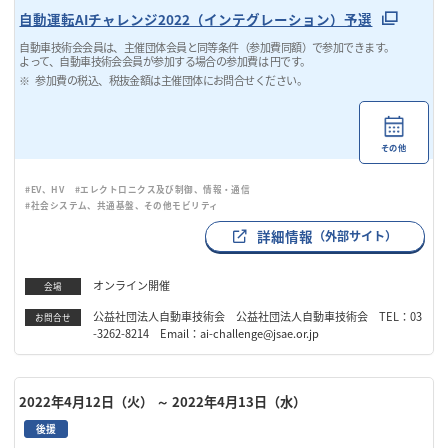
自動運転AIチャレンジ2022（インテグレーション）予選
自動車技術会会員は、主催団体会員と同等条件（参加費同額）で参加できます。
よって、自動車技術会会員が参加する場合の参加費は 円です。
参加費の税込、税抜金額は主催団体にお問合せください。
その他
#EV、HV
#エレクトロニクス及び制御、情報・通信
#社会システム、共通基盤、その他モビリティ
詳細情報
（外部サイト）
オンライン開催
会場
公益社団法人自動車技術会 公益社団法人自動車技術会 TEL：03
お問合せ
-3262-8214 Email：ai-challenge@jsae.or.jp
2022年4月12日（火）
～ 2022年4月13日（水）
後援