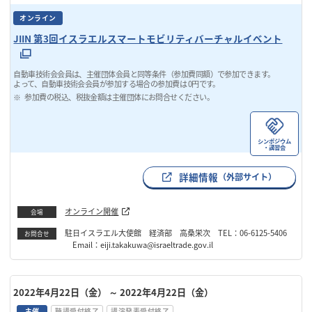
オンライン
JIIN 第3回イスラエルスマートモビリティバーチャルイベント
自動車技術会会員は、主催団体会員と同等条件（参加費同額）で参加できます。
よって、自動車技術会会員が参加する場合の参加費は 0円です。
参加費の税込、税抜金額は主催団体にお問合せください。
シンポジウム
・講習会
詳細情報
（外部サイト）
オンライン開催
会場
駐日イスラエル大使館 経済部 高桑栄次 TEL：06-6125-5406
お問合せ
Email：eiji.takakuwa@israeltrade.gov.il
2022年4月22日（金）
～ 2022年4月22日（金）
主催
聴講受付終了
講演発表受付終了