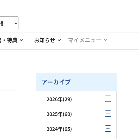
マイメニュー
度・特典
お知らせ
アーカイブ
2026年
(29)
8月
(4)
2025年
(60)
7月
(6)
12月
(4)
2024年
(65)
6月
(1)
11月
(3)