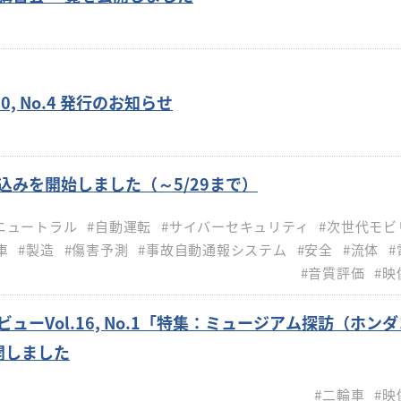
0, No.4 発行のお知らせ
込みを開始しました（～5/29まで）
ニュートラル
#自動運転
#サイバーセキュリティ
#次世代モビ
車
#製造
#傷害予測
#事故自動通報システム
#安全
#流体
#
#音質評価
#映
ビューVol.16, No.1「特集：ミュージアム探訪（ホン
開しました
#二輪車
#映