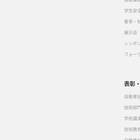
学生安
春季・
展示会
シンポ
フォー
表彰
自動車
技術部
学術講
技術教