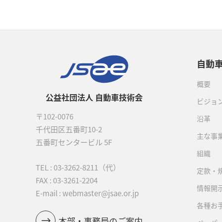
自動
概要
公益社団法人 自動車技術会
ビジョ
〒102-0076
沿革
千代田区五番町10-2
主な事
五番町センタービル 5F
組織
TEL :
03-3262-8211
（代）
定款・
FAX : 03-3261-2204
情報開
E-mail : webmaster@jsae.or.jp
各種お
本部・事務局のご案内