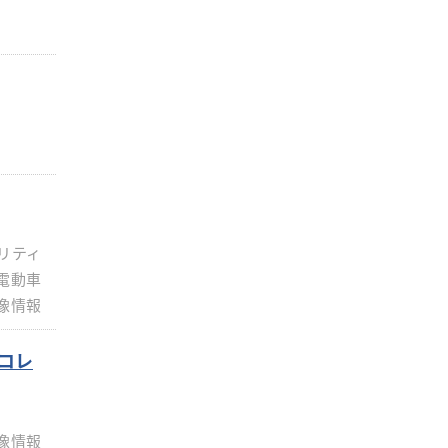
リティ
電動車
像情報
ダコレ
像情報