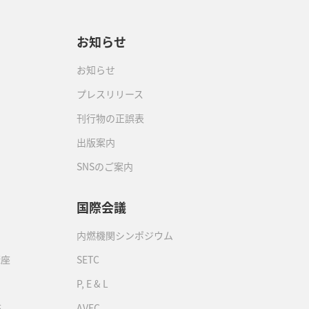
お知らせ
お知らせ
プレスリリース
刊行物の正誤表
出版案内
SNSのご案内
国際会議
内燃機関シンポジウム
講座
SETC
P, E & L
座
AVEC