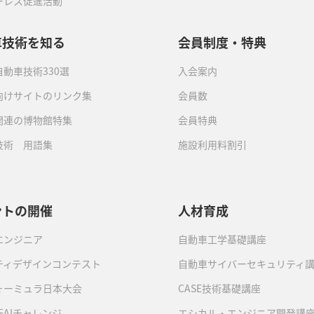
ーレス促進活動
車技術を知る
会員制度・特典
動車技術330選
入会案内
向けサイトのリンク集
会員数
関連の博物館特集
会員特典
技術 用語集
施設利用料割引
ントの開催
人材育成
エンジニア
自動車工学基礎講座
ティデザインコンテスト
自動車サイバーセキュリティ
ォーミュラ日本大会
CASE技術基礎講座
AIチャレンジ
エシカル・エンジニア開発講