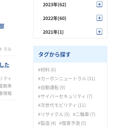
12月
(2)
2023年
(62)
5月
(4)
10月
(9)
11月
(5)
12月
(4)
2022年
(60)
4月
(5)
9月
(15)
10月
(4)
能部
11月
(5)
12月
(10)
3月
(4)
2021年
(1)
8月
(3)
9月
(21)
10月
(9)
11月
(7)
2月
(1)
9月
(1)
7月
(6)
8月
(5)
トラル
9月
(8)
10月
(5)
1月
(4)
タグから探す
6月
(3)
7月
(6)
8月
(5)
9月
(4)
した
5月
(4)
6月
(4)
#材料
(6)
7月
(2)
8月
(5)
4月
(3)
#カーボンニュートラル
(31)
リティ
5月
(2)
6月
(4)
7月
(5)
電動車
#自動運転
(9)
3月
(5)
4月
(2)
像情報
5月
(6)
#サイバーセキュリティ
(7)
6月
(3)
2月
(1)
3月
(5)
#次世代モビリティ
(11)
4月
(3)
5月
(6)
1月
(4)
2月
(4)
#リサイクル
(5)
#二輪車
(7)
3月
(4)
4月
(7)
#製造
(4)
#傷害予測
(5)
1月
(5)
2月
(7)