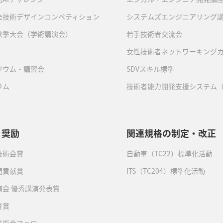
全技術デザインコンペティション
システムズエンジニアリング
秋季大会（学術講演会）
若手技術者交流会
女性技術者ネットワーキング
ジウム・講習会
SDVスキル標準
ラム
技術者能力開発支援システム（
・奨励
関連規格の制定・改正
技術会賞
自動車（TC22）標準化活動
門貢献賞
ITS（TC204）標準化活動
演会 優秀講演発表賞
育賞