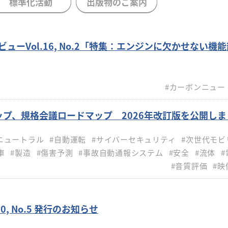
標準化活動
出版物のご案内
ューVol.16, No.2「特集：エンジンに欠かせない機
#カーボンニュー
プ、規格会議ロードマップ 2026年改訂版を公開しま
ニュートラル
#自動運転
#サイバーセキュリティ
#次世代モビ
車
#製造
#傷害予測
#事故自動通報システム
#安全
#流体
#
#音質評価
#映
0, No.5 発行のお知らせ