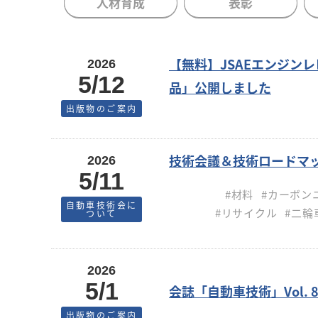
人材育成
表彰
【無料】JSAEエンジンレビ
2026
5/12
品」公開しました
出版物のご案内
技術会議＆技術ロードマッ
2026
5/11
#材料
#カーボン
自動車技術会に
#リサイクル
#二輪
ついて
2026
5/1
会誌「自動車技術」Vol. 8
出版物のご案内