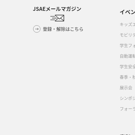
JSAEメールマガジン
イベ
キッズ
登録・解除はこちら
モビリ
学生フ
自動運転
学生安
春季・
展示会
シンポ
フォー