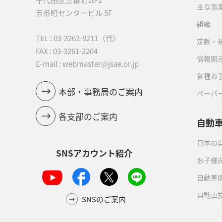
主な事
五番町センタービル 5F
組織
TEL :
03-3262-8211
（代）
定款・
FAX : 03-3261-2204
情報開
E-mail : webmaster@jsae.or.jp
各種お
本部・事務局のご案内
ペーパ
各支部のご案内
自動
日本の自
SNSアカウント紹介
お子様
自動車
自動車
SNSのご案内