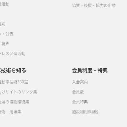
業活動
協賛・後援・協力の申請
規則
示・公告
手続き
ーレス促進活動
車技術を知る
会員制度・特典
動車技術330選
入会案内
向けサイトのリンク集
会員数
関連の博物館特集
会員特典
技術 用語集
施設利用料割引