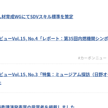
材育成WGにてSDVスキル標準を策定
ューVol.15, No.4「レポート：第35回内燃機関シン
#カーボンニュー
ビューVol.15, No.3「特集：ミュージアム探訪（日野
た
会 優秀講演発表賞の受賞者を掲載しました