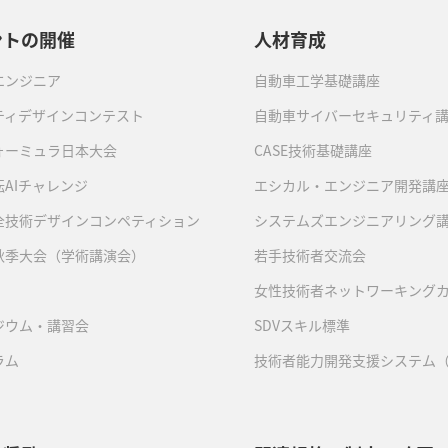
ントの開催
人材育成
エンジニア
自動車工学基礎講座
ティデザインコンテスト
自動車サイバーセキュリティ
ォーミュラ日本大会
CASE技術基礎講座
AIチャレンジ
エシカル・エンジニア開発講
全技術デザインコンペティション
システムズエンジニアリング
秋季大会（学術講演会）
若手技術者交流会
女性技術者ネットワーキング
ジウム・講習会
SDVスキル標準
ラム
技術者能力開発支援システム（