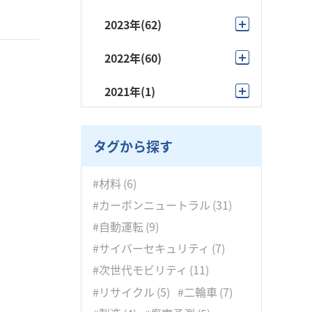
12月
(2)
2023年
(62)
11月
(5)
12月
(4)
2022年
(60)
10月
(4)
11月
(5)
12月
(10)
2021年
(1)
9月
(21)
10月
(9)
11月
(7)
9月
(1)
8月
(5)
9月
(8)
10月
(5)
タグから探す
7月
(6)
8月
(5)
9月
(4)
6月
(4)
#材料
(6)
7月
(2)
8月
(5)
#カーボンニュートラル
(31)
5月
(2)
6月
(4)
7月
(5)
#自動運転
(9)
4月
(2)
5月
(6)
#サイバーセキュリティ
(7)
6月
(3)
3月
(5)
#次世代モビリティ
(11)
4月
(3)
5月
(6)
2月
(4)
#リサイクル
(5)
#二輪車
(7)
3月
(4)
4月
(7)