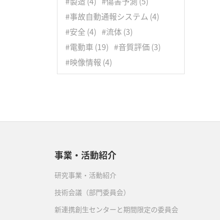
#製造
(4)
#傷害予測
(5)
1月
(5)
2月
(7)
3月
(8)
#事故自動通報システム
(4)
1月
(5)
#安全
(4)
#流体
(3)
#電動車
(19)
#音質評価
(3)
#映像情報
(4)
事業・活動紹介
研究事業・活動紹介
技術会議（部門委員会）
新連携創生センターと期間限定の委員会
）