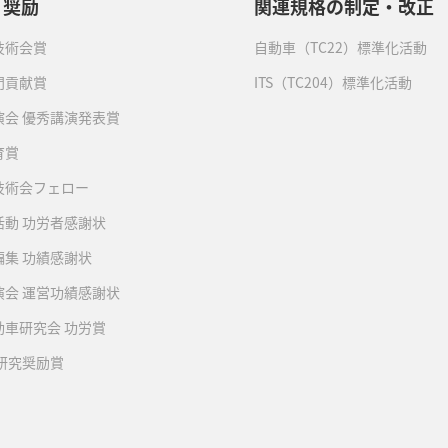
・奨励
関連規格の制定・改正
技術会賞
自動車（TC22）標準化活動
門貢献賞
ITS（TC204）標準化活動
演会 優秀講演発表賞
育賞
技術会フェロー
活動 功労者感謝状
編集 功績感謝状
演会 運営功績感謝状
動車研究会 功労賞
 研究奨励賞