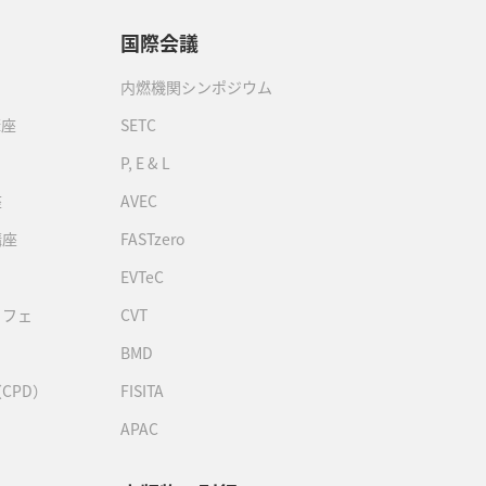
国際会議
内燃機関シンポジウム
講座
SETC
P, E & L
座
AVEC
講座
FASTzero
EVTeC
カフェ
CVT
BMD
CPD）
FISITA
APAC