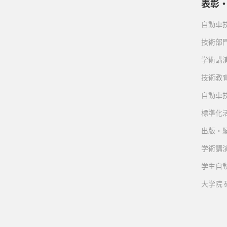
表彰
自動車
技術部
学術講
技術教
自動車
標準化
出版・
学術講
学生自
大学院