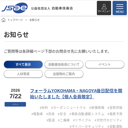
マイメニュー
MENU
トップページ
お知らせ
お知らせ
ご質問等は各詳細ページ下部のお問合せ先にお願いいたします。
すべて表示
自動車技術会について
イベント
人材育成
出版物のご案内
フォーラムYOKOHAMA・NAGOYA後日配信を開
2026
7/22
始いたしました【個人会員限定】
イベント
#材料
#カーボンニュートラル
#映像情報
#音質評価
#電動車
#流体
#安全
#事故自動通報システム
#傷害予測
#製造
#二輪車
#リサイクル
#次世代モビリティ
#サイバーセキュリティ
#自動運転