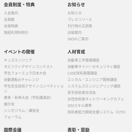
会員制度・特典
お知らせ
入会案内
お知らせ
会員数
プレスリリース
会員特典
刊行物の正誤表
施設利用料割引
出版案内
SNSのご案内
イベントの開催
人材育成
キッズエンジニア
自動車工学基礎講座
モビリティデザインコンテスト
自動車サイバーセキュリティ講座
学生フォーミュラ日本大会
CASE技術基礎講座
自動運転AIチャレンジ
エシカル・エンジニア開発講座
学生安全技術デザインコンペティショ
システムズエンジニアリング講座
ン
若手技術者交流会
春季・秋季大会（学術講演会）
女性技術者ネットワーキングカフェ
展示会
SDVスキル標準
シンポジウム・講習会
技術者能力開発支援システム（CPD）
フォーラム
国際会議
表彰・奨励