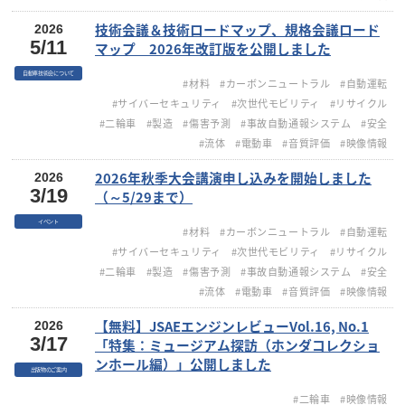
技術会議＆技術ロードマップ、規格会議ロード
2026
5/11
マップ 2026年改訂版を公開しました
自動車技術会について
#材料
#カーボンニュートラル
#自動運転
#サイバーセキュリティ
#次世代モビリティ
#リサイクル
#二輪車
#製造
#傷害予測
#事故自動通報システム
#安全
#流体
#電動車
#音質評価
#映像情報
2026年秋季大会講演申し込みを開始しました
2026
3/19
（～5/29まで）
イベント
#材料
#カーボンニュートラル
#自動運転
#サイバーセキュリティ
#次世代モビリティ
#リサイクル
#二輪車
#製造
#傷害予測
#事故自動通報システム
#安全
#流体
#電動車
#音質評価
#映像情報
【無料】JSAEエンジンレビューVol.16, No.1
2026
3/17
「特集：ミュージアム探訪（ホンダコレクショ
ンホール編）」公開しました
出版物のご案内
#二輪車
#映像情報