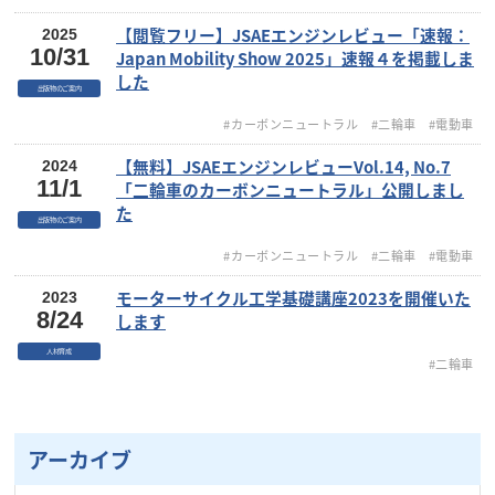
【閲覧フリー】JSAEエンジンレビュー「速報：
2025
10/31
Japan Mobility Show 2025」速報４を掲載しま
した
出版物のご案内
#カーボンニュートラル
#二輪車
#電動車
【無料】JSAEエンジンレビューVol.14, No.7
2024
11/1
「二輪車のカーボンニュートラル」公開しまし
た
出版物のご案内
#カーボンニュートラル
#二輪車
#電動車
モーターサイクル工学基礎講座2023を開催いた
2023
8/24
します
人材育成
#二輪車
アーカイブ