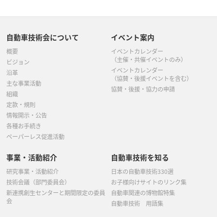
6月
(3)
5月
(6)
4月
(2)
3月
(5)
5月
(6)
4月
(3)
3月
(5)
2月
(1)
自動車技術会について
イベント案内
4月
(7)
3月
(4)
2月
(4)
1月
(4)
概要
イベントカレンダー
3月
(8)
2月
(7)
（主催・共催イベントのみ）
1月
(5)
ビジョン
イベントカレンダー
沿革
（協賛・後援イベントを含む）
1月
(5)
主な事業活動
協賛・後援・協力の申請
組織
定款・規則
情報開示・公告
各種お手続き
ペーパーレス促進活動
事業・活動紹介
自動車技術を知る
研究事業・活動紹介
日本の自動車技術330選
技術会議（部門委員会）
お子様向けサイトのリンク集
新連携創生センターと期間限定の委員
自動車関連の博物館特集
会
自動車技術 用語集