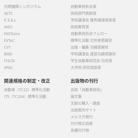
内燃機関シンポジウム
自動車技術会賞
SETC
技術部門貢献賞
P, E & L
学術講演会 優秀講演発表賞
AVEC
技術教育賞
FASTzero
自動車技術会フェロー
EVTeC
標準化活動 功労者感謝状
CVT
出版・編集 功績感謝状
BMD
学術講演会 運営功績感謝状
FISITA
学生自動車研究会 功労賞
APAC
大学院 研究奨励賞
関連規格の制定・改正
出版物の刊行
自動車（TC22）標準化活動
会誌「自動車技術」
ITS（TC204）標準化活動
論文集
文献の購入・調査
出版案内サイト
メルマガ発行
刊行物正誤表
各種刊行物