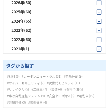
2026年
(30)
2025年
(60)
8月
(5)
2024年
(65)
12月
(4)
7月
(6)
2023年
(62)
12月
(2)
11月
(3)
6月
(1)
2022年
(60)
12月
(4)
11月
(5)
10月
(9)
5月
(4)
2021年
(1)
12月
(10)
11月
(5)
10月
(4)
9月
(15)
4月
(5)
9月
(1)
11月
(7)
10月
(9)
9月
(21)
8月
(3)
3月
(4)
タグから探す
10月
(5)
9月
(8)
8月
(5)
7月
(6)
2月
(1)
#材料
(6)
#カーボンニュートラル
(31)
#自動運転
(9)
9月
(4)
8月
(5)
7月
(6)
6月
(3)
1月
(4)
#サイバーセキュリティ
(7)
#次世代モビリティ
(11)
8月
(5)
7月
(2)
#リサイクル
(5)
#二輪車
(7)
#製造
(4)
#傷害予測
(5)
6月
(4)
5月
(4)
#事故自動通報システム
(4)
#安全
(4)
#流体
(3)
#電動車
(19)
7月
(5)
6月
(4)
5月
(2)
4月
(3)
#音質評価
(3)
#映像情報
(4)