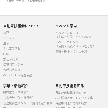
#音質評価
(3)
#映像情報
(4)
自動車技術会について
イベント案内
概要
イベントカレンダー
（主催・共催イベントのみ）
ビジョン
イベントカレンダー
沿革
（協賛・後援イベントを含む）
主な事業活動
協賛・後援・協力の申請
組織
定款・規則
情報開示・公告
各種お手続き
ペーパーレス促進活動
事業・活動紹介
自動車技術を知る
研究事業・活動紹介
日本の自動車技術330選
技術会議（部門委員会）
お子様向けサイトのリンク集
新連携創生センターと期間限定の委員
自動車関連の博物館特集
会