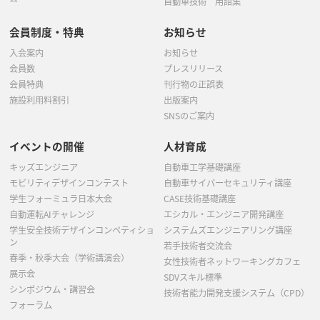
自動車技術 用語集
会員制度・特典
お知らせ
入会案内
お知らせ
会員数
プレスリリース
会員特典
刊行物の正誤表
施設利用料割引
出版案内
SNSのご案内
イベントの開催
人材育成
キッズエンジニア
自動車工学基礎講座
モビリティデザインコンテスト
自動車サイバーセキュリティ講座
学生フォーミュラ日本大会
CASE技術基礎講座
自動運転AIチャレンジ
エシカル・エンジニア開発講座
学生安全技術デザインコンペティショ
システムズエンジニアリング講座
ン
若手技術者交流会
春季・秋季大会（学術講演会）
女性技術者ネットワーキングカフェ
展示会
SDVスキル標準
シンポジウム・講習会
技術者能力開発支援システム（CPD）
フォーラム