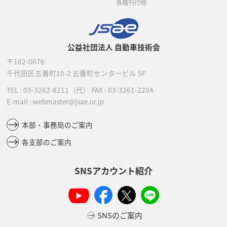
各種刊行物
公益社団法人 自動車技術会
〒102-0076
千代田区五番町10-2
五番町センタービル 5F
TEL :
03-3262-8211
（代）
FAX : 03-3261-2204
E-mail : webmaster@jsae.or.jp
本部・事務局のご案内
各支部のご案内
SNSアカウント紹介
SNSのご案内