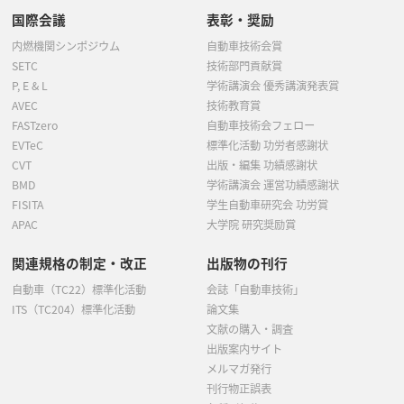
国際会議
表彰・奨励
内燃機関シンポジウム
自動車技術会賞
SETC
技術部門貢献賞
P, E & L
学術講演会 優秀講演発表賞
AVEC
技術教育賞
FASTzero
自動車技術会フェロー
EVTeC
標準化活動 功労者感謝状
CVT
出版・編集 功績感謝状
BMD
学術講演会 運営功績感謝状
FISITA
学生自動車研究会 功労賞
APAC
大学院 研究奨励賞
関連規格の制定・改正
出版物の刊行
自動車（TC22）標準化活動
会誌「自動車技術」
ITS（TC204）標準化活動
論文集
文献の購入・調査
出版案内サイト
メルマガ発行
刊行物正誤表