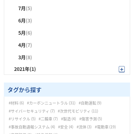
7月
(5)
6月
(4)
5月
(2)
4月
(3)
6月
(3)
5月
(6)
4月
(2)
3月
(5)
5月
(6)
4月
(3)
3月
(5)
2月
(1)
4月
(7)
3月
(4)
2月
(4)
1月
(4)
3月
(8)
2月
(7)
1月
(5)
2021年
(1)
1月
(5)
9月
(1)
タグから探す
#材料
(6)
#カーボンニュートラル
(31)
#自動運転
(9)
#サイバーセキュリティ
(7)
#次世代モビリティ
(11)
#リサイクル
(5)
#二輪車
(7)
#製造
(4)
#傷害予測
(5)
#事故自動通報システム
(4)
#安全
(4)
#流体
(3)
#電動車
(19)