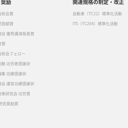
・奨励
関連規格の制定・改正
技術会賞
自動車（TC22）標準化活動
門貢献賞
ITS（TC204）標準化活動
演会 優秀講演発表賞
育賞
技術会フェロー
活動 功労者感謝状
編集 功績感謝状
演会 運営功績感謝状
動車研究会 功労賞
 研究奨励賞