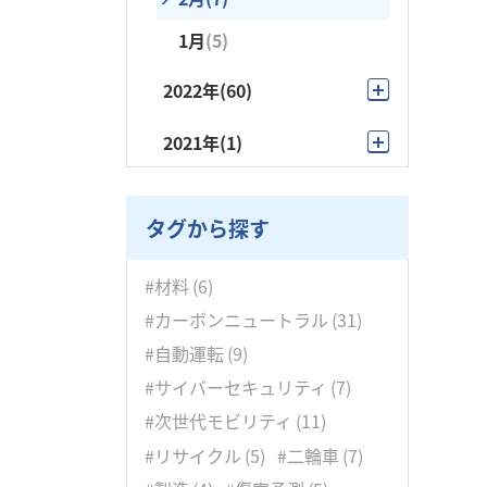
1月
(5)
2022年
(60)
12月
(10)
2021年
(1)
11月
(7)
9月
(1)
10月
(5)
タグから探す
9月
(4)
#材料
(6)
8月
(5)
#カーボンニュートラル
(31)
7月
(5)
#自動運転
(9)
#サイバーセキュリティ
(7)
6月
(3)
#次世代モビリティ
(11)
5月
(6)
#リサイクル
(5)
#二輪車
(7)
4月
(7)