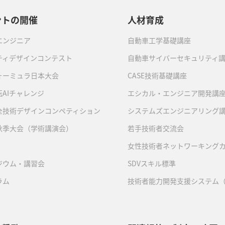
ントの開催
人材育成
エンジニア
自動車工学基礎講座
ティデザインコンテスト
自動車サイバーセキュリティ
ォーミュラ日本大会
CASE技術基礎講座
AIチャレンジ
エシカル・エンジニア開発講
全技術デザインコンペティション
システムズエンジニアリング
秋季大会（学術講演会）
若手技術者交流会
女性技術者ネットワーキング
ジウム・講習会
SDVスキル標準
ラム
技術者能力開発支援システム（