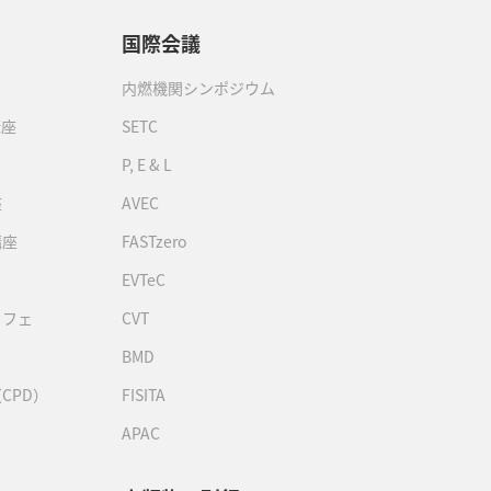
国際会議
内燃機関シンポジウム
講座
SETC
P, E & L
座
AVEC
講座
FASTzero
EVTeC
カフェ
CVT
BMD
CPD）
FISITA
APAC