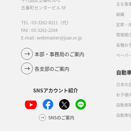
主な事
五番町センタービル 5F
組織
TEL :
03-3262-8211
（代）
定款・
FAX : 03-3261-2204
情報開
E-mail : webmaster@jsae.or.jp
各種お
本部・事務局のご案内
ペーパ
各支部のご案内
自動
日本の自
SNSアカウント紹介
お子様
自動車
自動車
SNSのご案内