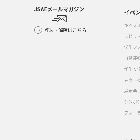
JSAEメールマガジン
イベ
キッズ
登録・解除はこちら
モビリ
学生フ
自動運転
学生安
春季・
展示会
シンポ
フォー