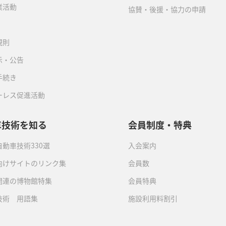
業活動
協賛・後援・協力の申請
規則
示・公告
手続き
ーレス促進活動
車技術を知る
会員制度・特典
動車技術330選
入会案内
向けサイトのリンク集
会員数
関連の博物館特集
会員特典
技術 用語集
施設利用料割引