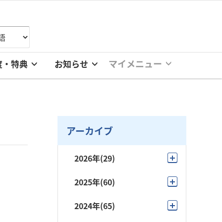
マイメニュー
度・特典
お知らせ
アーカイブ
2026年
(29)
8月
(4)
2025年
(60)
7月
(6)
12月
(4)
2024年
(65)
6月
(1)
11月
(3)