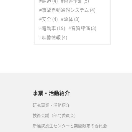
#製造
(4)
#傷害予測
(5)
3月
(8)
#事故自動通報システム
(4)
#安全
(4)
#流体
(3)
#電動車
(19)
#音質評価
(3)
#映像情報
(4)
事業・活動紹介
研究事業・活動紹介
技術会議（部門委員会）
新連携創生センターと期間限定の委員会
）