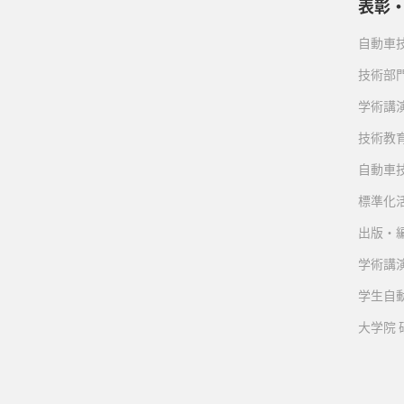
表彰
自動車
技術部
学術講
技術教
自動車
標準化
出版・
学術講
学生自
大学院