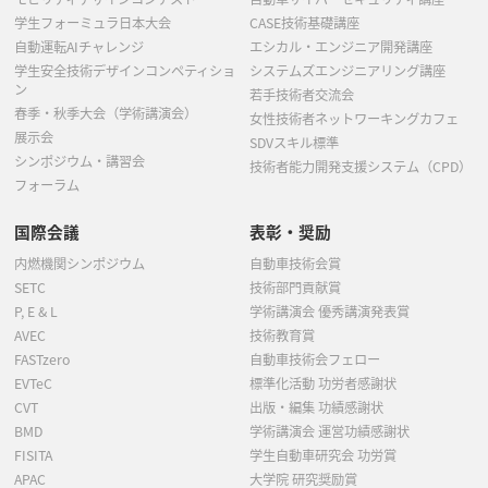
学生フォーミュラ日本大会
CASE技術基礎講座
自動運転AIチャレンジ
エシカル・エンジニア開発講座
学生安全技術デザインコンペティショ
システムズエンジニアリング講座
ン
若手技術者交流会
春季・秋季大会（学術講演会）
女性技術者ネットワーキングカフェ
展示会
SDVスキル標準
シンポジウム・講習会
技術者能力開発支援システム（CPD）
フォーラム
国際会議
表彰・奨励
内燃機関シンポジウム
自動車技術会賞
SETC
技術部門貢献賞
P, E & L
学術講演会 優秀講演発表賞
AVEC
技術教育賞
FASTzero
自動車技術会フェロー
EVTeC
標準化活動 功労者感謝状
CVT
出版・編集 功績感謝状
BMD
学術講演会 運営功績感謝状
FISITA
学生自動車研究会 功労賞
APAC
大学院 研究奨励賞