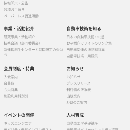
情報開示・公告
各種お手続き
ペーパーレス促進活動
事業・活動紹介
自動車技術を知る
研究事業・活動紹介
日本の自動車技術330選
技術会議（部門委員会）
お子様向けサイトのリンク集
新連携創生センターと期間限定の委員
自動車関連の博物館特集
会
自動車技術 用語集
会員制度・特典
お知らせ
入会案内
お知らせ
会員数
プレスリリース
会員特典
刊行物の正誤表
施設利用料割引
出版案内
SNSのご案内
イベントの開催
人材育成
キッズエンジニア
自動車工学基礎講座
モビリティデザインコンテスト
自動車サイバーセキュリティ講座