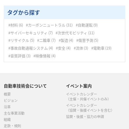
9月
(1)
11月
(7)
10月
(9)
タグから探す
10月
(5)
9月
(8)
#材料
(6)
#カーボンニュートラル
(31)
#自動運転
(9)
9月
(4)
8月
(5)
#サイバーセキュリティ
(7)
#次世代モビリティ
(11)
8月
(5)
7月
(2)
#リサイクル
(5)
#二輪車
(7)
#製造
(4)
#傷害予測
(5)
#事故自動通報システム
(4)
#安全
(4)
#流体
(3)
#電動車
(19)
7月
(5)
6月
(4)
#音質評価
(3)
#映像情報
(4)
6月
(3)
5月
(6)
5月
(6)
4月
(3)
自動車技術会について
イベント案内
4月
(7)
3月
(4)
概要
イベントカレンダー
3月
(8)
2月
(7)
（主催・共催イベントのみ）
ビジョン
イベントカレンダー
沿革
（協賛・後援イベントを含む）
1月
(5)
主な事業活動
協賛・後援・協力の申請
組織
定款・規則