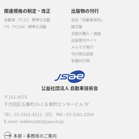
関連規格の制定・改正
出版物の刊行
自動車（TC22）標準化活動
会誌「自動車技術」
ITS（TC204）標準化活動
論文集
文献の購入・調査
出版案内サイト
メルマガ発行
刊行物正誤表
各種刊行物
公益社団法人 自動車技術会
〒102-0076
千代田区五番町10-2
五番町センタービル 5F
TEL :
03-3262-8211
（代）
FAX : 03-3261-2204
E-mail : webmaster@jsae.or.jp
本部・事務局のご案内