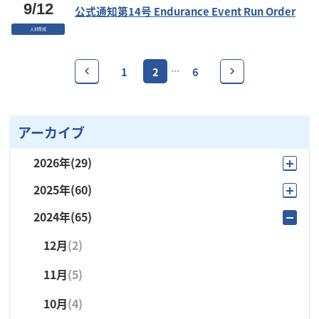
9/12
公式通知第14号 Endurance Event Run Order
人材育成
1
2
6
…
アーカイブ
2026年
(29)
2025年
(60)
8月
(4)
2024年
(65)
12月
(4)
7月
(6)
12月
(2)
11月
(3)
6月
(1)
11月
(5)
10月
(9)
5月
(4)
10月
(4)
9月
(15)
4月
(5)