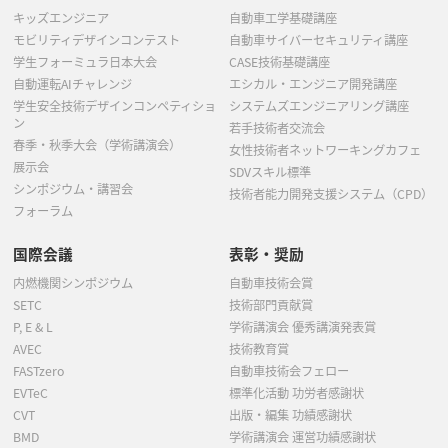
キッズエンジニア
自動車工学基礎講座
モビリティデザインコンテスト
自動車サイバーセキュリティ講座
学生フォーミュラ日本大会
CASE技術基礎講座
自動運転AIチャレンジ
エシカル・エンジニア開発講座
学生安全技術デザインコンペティショ
システムズエンジニアリング講座
ン
若手技術者交流会
春季・秋季大会（学術講演会）
女性技術者ネットワーキングカフェ
展示会
SDVスキル標準
シンポジウム・講習会
技術者能力開発支援システム（CPD）
フォーラム
国際会議
表彰・奨励
内燃機関シンポジウム
自動車技術会賞
SETC
技術部門貢献賞
P, E & L
学術講演会 優秀講演発表賞
AVEC
技術教育賞
FASTzero
自動車技術会フェロー
EVTeC
標準化活動 功労者感謝状
CVT
出版・編集 功績感謝状
BMD
学術講演会 運営功績感謝状