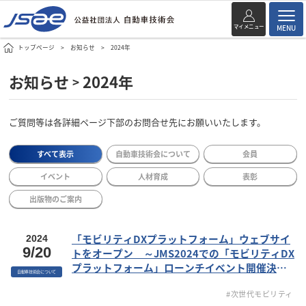
マイメニュー
MENU
トップページ
お知らせ
2024年
お知らせ
2024年
>
ご質問等は各詳細ページ下部のお問合せ先にお願いいたします。
すべて表示
自動車技術会について
会員
イベント
人材育成
表彰
出版物のご案内
「モビリティDXプラットフォーム」ウェブサイ
2024
9/20
トをオープン ～JMS2024での「モビリティDX
プラットフォーム」ローンチイベント開催決定
自動車技術会について
～
#次世代モビリティ