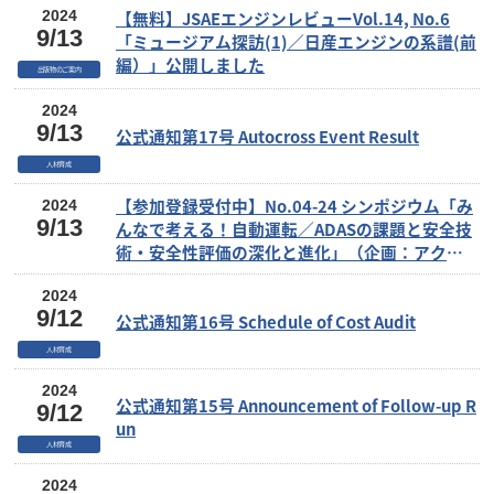
【無料】JSAEエンジンレビューVol.14, No.6
2024
9/13
「ミュージアム探訪(1)／日産エンジンの系譜(前
編）」公開しました
出版物のご案内
2024
9/13
公式通知第17号 Autocross Event Result
人材育成
【参加登録受付中】No.04-24 シンポジウム「み
2024
9/13
んなで考える！自動運転／ADASの課題と安全技
術・安全性評価の深化と進化」（企画：アクテ
ィブセイフティ部門委員会）
2024
9/12
公式通知第16号 Schedule of Cost Audit
人材育成
2024
公式通知第15号 Announcement of Follow-up R
9/12
un
人材育成
2024