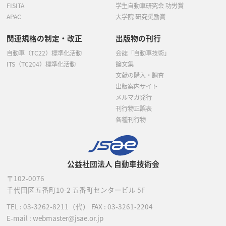
FISITA
学生自動車研究会 功労賞
APAC
大学院 研究奨励賞
関連規格の制定・改正
出版物の刊行
自動車（TC22）標準化活動
会誌「自動車技術」
ITS（TC204）標準化活動
論文集
文献の購入・調査
出版案内サイト
メルマガ発行
刊行物正誤表
各種刊行物
公益社団法人 自動車技術会
〒102-0076
千代田区五番町10-2
五番町センタービル 5F
TEL :
03-3262-8211
（代）
FAX : 03-3261-2204
E-mail : webmaster@jsae.or.jp