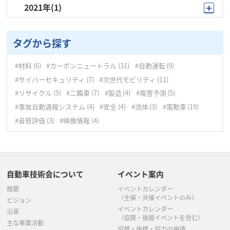
2021年
(1)
12月
(10)
11月
(5)
9月
(1)
11月
(7)
10月
(9)
タグから探す
10月
(5)
9月
(8)
#材料
(6)
#カーボンニュートラル
(31)
#自動運転
(9)
9月
(4)
8月
(5)
#サイバーセキュリティ
(7)
#次世代モビリティ
(11)
8月
(5)
7月
(2)
#リサイクル
(5)
#二輪車
(7)
#製造
(4)
#傷害予測
(5)
#事故自動通報システム
(4)
#安全
(4)
#流体
(3)
#電動車
(19)
7月
(5)
6月
(4)
#音質評価
(3)
#映像情報
(4)
6月
(3)
5月
(6)
5月
(6)
4月
(3)
自動車技術会について
イベント案内
4月
(7)
3月
(4)
概要
イベントカレンダー
3月
(8)
2月
(7)
（主催・共催イベントのみ）
ビジョン
イベントカレンダー
沿革
（協賛・後援イベントを含む）
1月
(5)
主な事業活動
協賛・後援・協力の申請