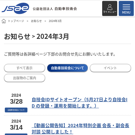
マイメニュー
MENU
トップページ
お知らせ
2024年3月
お知らせ
2024年3月
>
ご質問等は各詳細ページ下部のお問合せ先にお願いいたします。
すべて表示
自動車技術会について
イベント
出版物のご案内
2024
自技会IDサイトオープン（5月27日より自技会I
3/28
D の登録・運用を開始します。）
自動車技術会について
2024
【動画公開告知】2024年特別企画 会長・副会長
3/14
対談 公開しました！