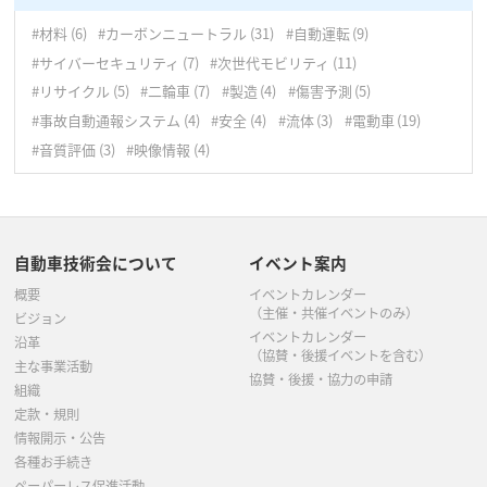
10月
(5)
9月
(8)
#材料
(6)
#カーボンニュートラル
(31)
#自動運転
(9)
9月
(4)
8月
(5)
#サイバーセキュリティ
(7)
#次世代モビリティ
(11)
8月
(5)
7月
(2)
#リサイクル
(5)
#二輪車
(7)
#製造
(4)
#傷害予測
(5)
#事故自動通報システム
(4)
#安全
(4)
#流体
(3)
#電動車
(19)
7月
(5)
6月
(4)
#音質評価
(3)
#映像情報
(4)
6月
(3)
5月
(6)
5月
(6)
4月
(3)
自動車技術会について
イベント案内
4月
(7)
3月
(4)
概要
イベントカレンダー
3月
(8)
2月
(7)
（主催・共催イベントのみ）
ビジョン
イベントカレンダー
沿革
（協賛・後援イベントを含む）
1月
(5)
主な事業活動
協賛・後援・協力の申請
組織
定款・規則
情報開示・公告
各種お手続き
ペーパーレス促進活動