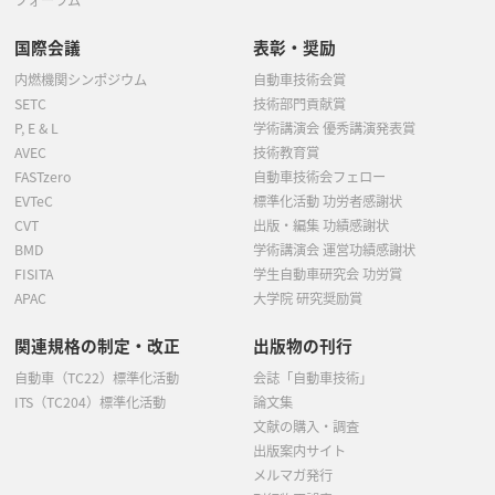
国際会議
表彰・奨励
内燃機関シンポジウム
自動車技術会賞
SETC
技術部門貢献賞
P, E & L
学術講演会 優秀講演発表賞
AVEC
技術教育賞
FASTzero
自動車技術会フェロー
EVTeC
標準化活動 功労者感謝状
CVT
出版・編集 功績感謝状
BMD
学術講演会 運営功績感謝状
FISITA
学生自動車研究会 功労賞
APAC
大学院 研究奨励賞
関連規格の制定・改正
出版物の刊行
自動車（TC22）標準化活動
会誌「自動車技術」
ITS（TC204）標準化活動
論文集
文献の購入・調査
出版案内サイト
メルマガ発行