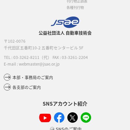
刊行物正誤表
各種刊行物
公益社団法人 自動車技術会
〒102-0076
千代田区五番町10-2
五番町センタービル 5F
TEL :
03-3262-8211
（代）
FAX : 03-3261-2204
E-mail : webmaster@jsae.or.jp
本部・事務局のご案内
各支部のご案内
SNSアカウント紹介
SNSのご案内