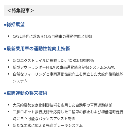
＜特集記事＞
●総括展望
CASE時代に求められる自動車の運動性能と制御
●最新乗用車の運動性能向上技術
新型エクストレイルに搭載したe-4ORCE制御技術
新型アウトランダーPHEV の車両運動統合制御システムS-AWC
自然なフィーリングと車両運動性能向上を両立した大舵角後輪操舵
システム
●車両運動の将来技術
大局的姿勢安定化制御技術を応用した自動車の車両運動制御
二脚ロボット歩行技術を応用した二輪車の停止および極低速時走行
時に自立可能なバランスアシスト制御
新たな要求に応える先進ブレーキシステム