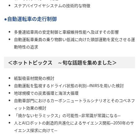
ステアバイワイヤシステムの技術的な特徴
●自動運転車の走行制御
多重連結車両の安定制御と車線維持性能へ及ぼすその影響
自動運転車乗員の乗り物酔い低減に向けた頭部運動を変化させる運
動特性の追求
＜ホットトピックス ～旬な話題を集めました＞
紙製吸音材開発の検討
自動運転を監視するドライバ状態の判別─fNIRSを用いた検討
地球規模での炭素循環と海洋大循環
自動車部門におけるカーボンニュートラルシナリオとそのコベネフ
ィット効果の検討
「焼かないセラミックス」の可能性─非常識が常識になる─
人とAIロボットの創造的共進化によるサイエンス開拓─2050年のサ
イエンス探求に向けて─