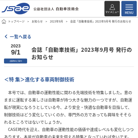
マイメニュー
MENU
トップページ
お知らせ
2023年9月
会誌「自動車技術」2023年9月号 発行のお知らせ
一覧へ戻る
2023
会誌「自動車技術」2023年9月号 発行の
9/1
お知らせ
出版物のご案内
＜特 集＞進化する車両制御技術
本号では、自動車の運動性能に関わる先端技術を特集しました。意の
ままに運転する楽しさは自動車が持つ大きな魅力の一つですが、自動運
転が現実になろうとしている今、より安全・快適な自動車を目指して、
制御技術はどう変化していくのか、専門外の方であっても興味をそそら
れるところではないでしょうか。
CASE時代を迎え、自動車の運動性能の価値や達成レベルも変化しつつ
あります。本号が自動車の未来を伺える特集となっていれば幸いです。