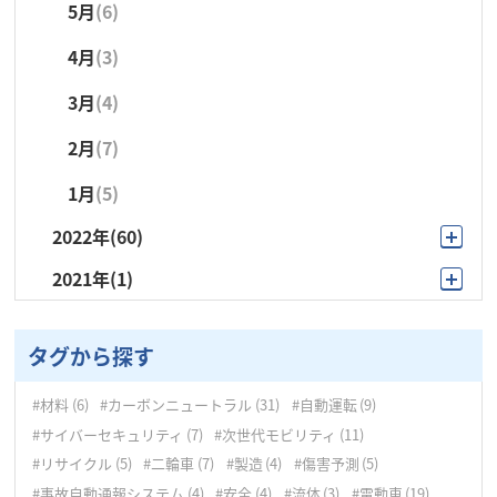
5月
(6)
4月
(2)
3月
(5)
4月
(3)
3月
(5)
2月
(1)
3月
(4)
2月
(4)
1月
(4)
2月
(7)
1月
(5)
1月
(5)
2022年
(60)
2021年
(1)
12月
(10)
9月
(1)
11月
(7)
タグから探す
10月
(5)
#材料
(6)
#カーボンニュートラル
(31)
#自動運転
(9)
9月
(4)
#サイバーセキュリティ
(7)
#次世代モビリティ
(11)
8月
(5)
#リサイクル
(5)
#二輪車
(7)
#製造
(4)
#傷害予測
(5)
#事故自動通報システム
(4)
#安全
(4)
#流体
(3)
#電動車
(19)