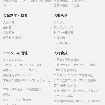
新連携創生センターと期間限定の委員
自動車関連の博物館特集
会
自動車技術 用語集
会員制度・特典
お知らせ
入会案内
お知らせ
会員数
プレスリリース
会員特典
刊行物の正誤表
施設利用料割引
出版案内
SNSのご案内
イベントの開催
人材育成
キッズエンジニア
自動車工学基礎講座
モビリティデザインコンテスト
自動車サイバーセキュリティ講座
学生フォーミュラ日本大会
CASE技術基礎講座
自動運転AIチャレンジ
エシカル・エンジニア開発講座
学生安全技術デザインコンペティショ
システムズエンジニアリング講座
ン
若手技術者交流会
春季・秋季大会（学術講演会）
女性技術者ネットワーキングカフェ
展示会
SDVスキル標準
シンポジウム・講習会
技術者能力開発支援システム（CPD）
フォーラム