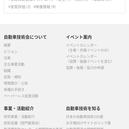
7月
(5)
#音質評価
(3)
#映像情報
(4)
6月
(3)
5月
(6)
自動車技術会について
イベント案内
4月
(7)
概要
イベントカレンダー
3月
(8)
（主催・共催イベントのみ）
ビジョン
イベントカレンダー
沿革
（協賛・後援イベントを含む）
主な事業活動
協賛・後援・協力の申請
組織
定款・規則
情報開示・公告
各種お手続き
ペーパーレス促進活動
事業・活動紹介
自動車技術を知る
研究事業・活動紹介
日本の自動車技術330選
技術会議（部門委員会）
お子様向けサイトのリンク集