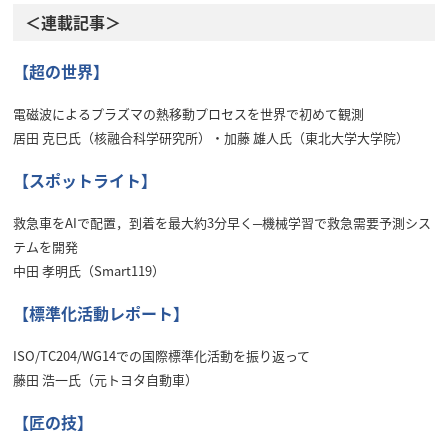
＜連載記事＞
【超の世界】
電磁波によるプラズマの熱移動プロセスを世界で初めて観測
居田 克巳氏（核融合科学研究所）・加藤 雄人氏（東北大学大学院）
【スポットライト】
救急車をAIで配置，到着を最大約3分早く─機械学習で救急需要予測シス
テムを開発
中田 孝明氏（Smart119）
【標準化活動レポート】
ISO/TC204/WG14での国際標準化活動を振り返って
藤田 浩一氏（元トヨタ自動車）
【匠の技】