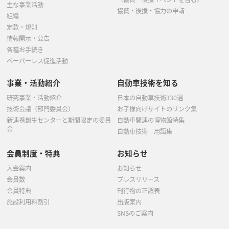
1月
(5)
主な事業活動
協賛・後援・協力の申請
組織
定款・規則
情報開示・公告
各種お手続き
ペーパーレス促進活動
事業・活動紹介
自動車技術を知る
研究事業・活動紹介
日本の自動車技術330選
技術会議（部門委員会）
お子様向けサイトのリンク集
新連携創生センターと期間限定の委員
自動車関連の博物館特集
会
自動車技術 用語集
会員制度・特典
お知らせ
入会案内
お知らせ
会員数
プレスリリース
会員特典
刊行物の正誤表
施設利用料割引
出版案内
SNSのご案内