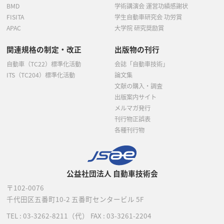
BMD
学術講演会 運営功績感謝状
FISITA
学生自動車研究会 功労賞
APAC
大学院 研究奨励賞
関連規格の制定・改正
出版物の刊行
自動車（TC22）標準化活動
会誌「自動車技術」
ITS（TC204）標準化活動
論文集
文献の購入・調査
出版案内サイト
メルマガ発行
刊行物正誤表
各種刊行物
公益社団法人 自動車技術会
〒102-0076
千代田区五番町10-2
五番町センタービル 5F
TEL :
03-3262-8211
（代）
FAX : 03-3261-2204