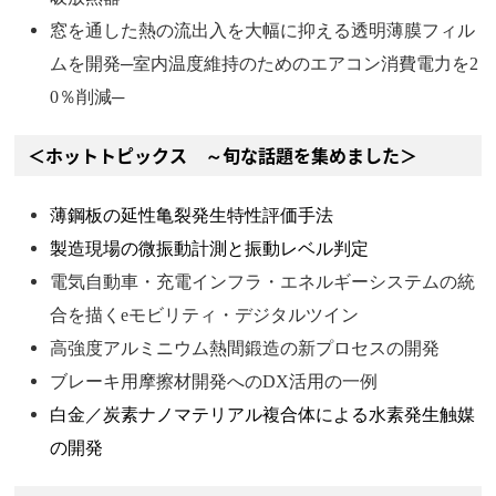
窓を通した熱の流出入を大幅に抑える透明薄膜フィル
ムを開発─室内温度維持のためのエアコン消費電力を2
0％削減─
＜ホットトピックス ～旬な話題を集めました＞
薄鋼板の延性亀裂発生特性評価手法
製造現場の微振動計測と振動レベル判定
電気自動車・充電インフラ・エネルギーシステムの統
合を描くeモビリティ・デジタルツイン
高強度アルミニウム熱間鍛造の新プロセスの開発
ブレーキ用摩擦材開発へのDX活用の一例
白金／炭素ナノマテリアル複合体による水素発生触媒
の開発