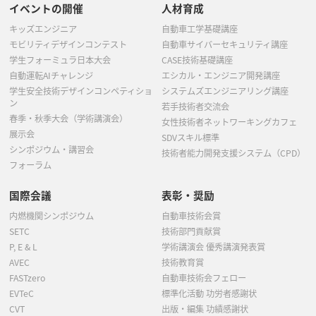
イベントの開催
人材育成
キッズエンジニア
自動車工学基礎講座
モビリティデザインコンテスト
自動車サイバーセキュリティ講座
学生フォーミュラ日本大会
CASE技術基礎講座
自動運転AIチャレンジ
エシカル・エンジニア開発講座
学生安全技術デザインコンペティショ
システムズエンジニアリング講座
ン
若手技術者交流会
春季・秋季大会（学術講演会）
女性技術者ネットワーキングカフェ
展示会
SDVスキル標準
シンポジウム・講習会
技術者能力開発支援システム（CPD）
フォーラム
国際会議
表彰・奨励
内燃機関シンポジウム
自動車技術会賞
SETC
技術部門貢献賞
P, E & L
学術講演会 優秀講演発表賞
AVEC
技術教育賞
FASTzero
自動車技術会フェロー
EVTeC
標準化活動 功労者感謝状
CVT
出版・編集 功績感謝状