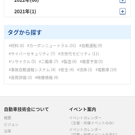
12月
(4)
2021年
(1)
12月
(10)
11月
(5)
9月
(1)
11月
(7)
10月
(9)
タグから探す
10月
(5)
9月
(8)
#材料
(6)
#カーボンニュートラル
(31)
#自動運転
(9)
9月
(4)
8月
(5)
#サイバーセキュリティ
(7)
#次世代モビリティ
(11)
8月
(5)
7月
(2)
#リサイクル
(5)
#二輪車
(7)
#製造
(4)
#傷害予測
(5)
#事故自動通報システム
(4)
#安全
(4)
#流体
(3)
#電動車
(19)
7月
(5)
6月
(4)
#音質評価
(3)
#映像情報
(4)
6月
(3)
5月
(6)
5月
(6)
4月
(3)
自動車技術会について
イベント案内
4月
(7)
3月
(4)
概要
イベントカレンダー
3月
(8)
（主催・共催イベントのみ）
2月
(7)
ビジョン
イベントカレンダー
沿革
（協賛・後援イベントを含む）