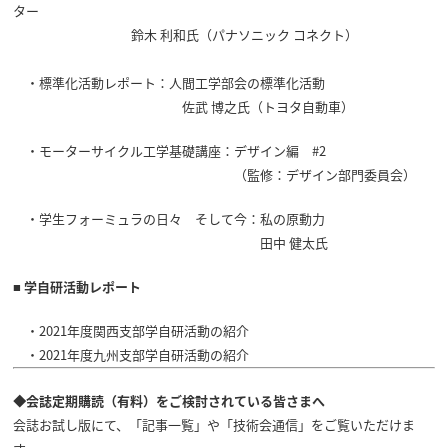
ター
鈴木 利和氏（パナソニック コネクト）
・標準化活動レポート：人間工学部会の標準化活動
佐武 博之氏（トヨタ自動車）
・モーターサイクル工学基礎講座：デザイン編 #2
（監修：デザイン部門委員会）
・学生フォーミュラの日々 そして今：私の原動力
田中 健太氏
■ 学自研活動レポート
・2021年度関西支部学自研活動の紹介
・2021年度九州支部学自研活動の紹介
◆会誌定期購読（有料）をご検討されている皆さまへ
会誌お試し版にて、「記事一覧」や「技術会通信」をご覧いただけま