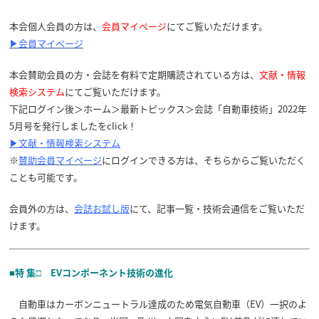
本会個人会員の方は、
会員マイページ
にてご覧いただけます。
▶会員マイページ
本会賛助会員の方・会誌を有料で定期購読されている方は、
文献・情報
検索システム
にてご覧いただけます。
下記ログイン後＞ホーム＞最新トピックス＞会誌「自動車技術」2022年
5月号を発行しましたをclick！
▶文献・情報検索システム
※
賛助会員マイページ
にログインできる方は、そちらからご覧いただく
ことも可能です。
会員外の方は、
会誌お試し版
にて、記事一覧・技術会通信をご覧いただ
けます。
■特 集□ EVコンポーネント技術の進化
自動車はカーボンニュートラル達成のため電気自動車（EV）一択のよ