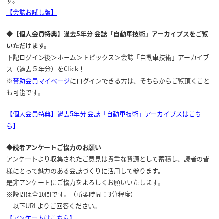
す。
【会誌お試し版】
◆【個人会員特典】過去5年分 会誌「自動車技術」アーカイブスをご覧
いただけます。
下記ログイン後＞ホーム＞トピックス＞会誌「自動車技術」アーカイブ
ス（過去５年分）をClick！
※
賛助会員マイページ
にログインできる方は、そちらからご覧頂くこと
も可能です。
【個人会員特典】過去5年分 会誌「自動車技術」アーカイブスはこち
ら】
◆読者アンケートご協力のお願い
アンケートより収集されたご意見は貴重な資源として蓄積し、読者の皆
様にとって魅力のある会誌づくりに活用して参ります。
是非アンケートにご協力をよろしくお願いいたします。
※設問は全10問です。（所要時間：3分程度）
以下URLよりご回答ください。
【アンケートはこちら】