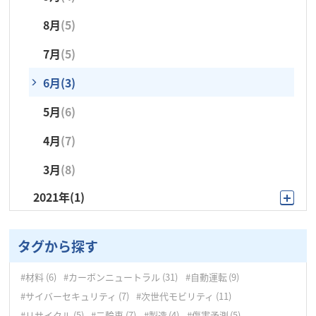
7月
(6)
6月
(3)
1月
(4)
8月
(5)
7月
(2)
6月
(4)
5月
(4)
7月
(5)
6月
(4)
5月
(2)
4月
(3)
6月
(3)
5月
(6)
4月
(2)
3月
(5)
5月
(6)
4月
(3)
3月
(5)
2月
(1)
4月
(7)
3月
(4)
2月
(4)
1月
(4)
3月
(8)
2月
(7)
1月
(5)
2021年
(1)
1月
(5)
9月
(1)
タグから探す
#材料
(6)
#カーボンニュートラル
(31)
#自動運転
(9)
#サイバーセキュリティ
(7)
#次世代モビリティ
(11)
#リサイクル
(5)
#二輪車
(7)
#製造
(4)
#傷害予測
(5)