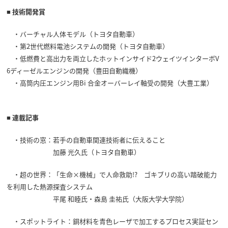
■ 技術開発賞
・バーチャル人体モデル（トヨタ自動車）
・第2世代燃料電池システムの開発（トヨタ自動車）
・低燃費と高出力を両立したホットインサイド2ウェイツインターボV
6ディーゼルエンジンの開発（豊田自動織機）
・高筒内圧エンジン用Bi 合金オーバーレイ軸受の開発（大豊工業）
■ 連載記事
・技術の窓：若手の自動車関連技術者に伝えること
加藤 光久氏（トヨタ自動車）
・超の世界：「生命×機械」で人命救助!? ゴキブリの高い踏破能力
を利用した熱源探査システム
平尾 和睦氏・森島 圭祐氏（大阪大学大学院）
・スポットライト：銅材料を青色レーザで加工するプロセス実証セン