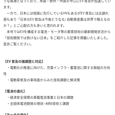
うな風潮となっており、米国・欧州・中国を中心にEV 普及が加速してい
ます。
一方で、日本には他国に先行しているHVもあるがEV 普及には出遅れ
感もあり「日本のEV 普及は今後どうなる/ 自動車産業は世界で戦えるの
か？」とご心配の方も多いと思われます。
本号ではEVを構成する電池・モータ等の要素技術の最新開発状況から
「技術開発では負けない日本」をご紹介した記事を掲載いたしました。
是非ご覧ください。
【EV 普及の諸課題と対応】
・電動化の推進に向けた、充電インフラ・蓄電池に関する取組の方向
性
・電動車普及の車両面からみた技術課題と解決策
【電池の進化】
・経済安全保障の車載電池事業と日本の課題
・全固体電池開発の現状─材料技術と課題
【モータの進化】