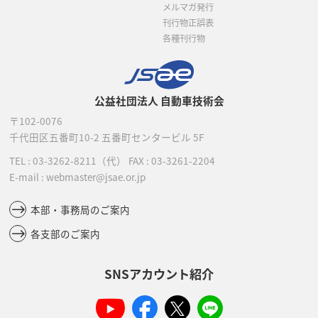
メルマガ発行
刊行物正誤表
各種刊行物
公益社団法人 自動車技術会
〒102-0076
千代田区五番町10-2
五番町センタービル 5F
TEL :
03-3262-8211
（代）
FAX : 03-3261-2204
E-mail : webmaster@jsae.or.jp
本部・事務局のご案内
各支部のご案内
SNSアカウント紹介