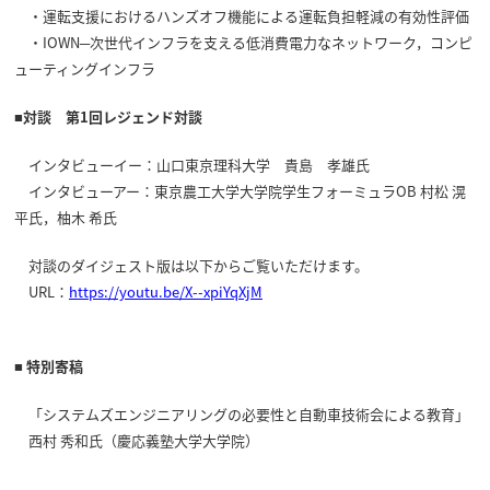
・運転支援におけるハンズオフ機能による運転負担軽減の有効性評価
・IOWN─次世代インフラを支える低消費電力なネットワーク，コンピ
ューティングインフラ
■対談 第1回レジェンド対談
インタビューイー：山口東京理科大学 貴島 孝雄氏
インタビューアー：東京農工大学大学院学生フォーミュラOB 村松 滉
平氏，柚木 希氏
対談のダイジェスト版は以下からご覧いただけます。
URL：
https://youtu.be/X--xpiYqXjM
■ 特別寄稿
「システムズエンジニアリングの必要性と自動車技術会による教育」
西村 秀和氏（慶応義塾大学大学院）