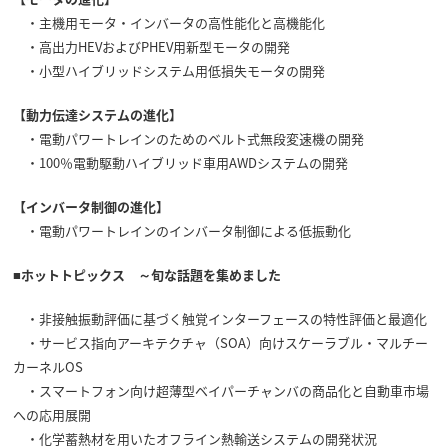
・主機用モータ・インバータの高性能化と高機能化
・高出力HEVおよびPHEV用新型モータの開発
・小型ハイブリッドシステム用低損失モータの開発
【動力伝達システムの進化】
・電動パワートレインのためのベルト式無段変速機の開発
・100％電動駆動ハイブリッド車用AWDシステムの開発
【インバータ制御の進化】
・電動パワートレインのインバータ制御による低振動化
■ホットトピックス ～旬な話題を集めました
・非接触振動評価に基づく触覚インターフェースの特性評価と最適化
・サービス指向アーキテクチャ（SOA）向けスケーラブル・マルチー
カーネルOS
・スマートフォン向け超薄型ベイパーチャンバの商品化と自動車市場
への応用展開
・化学蓄熱材を用いたオフライン熱輸送システムの開発状況