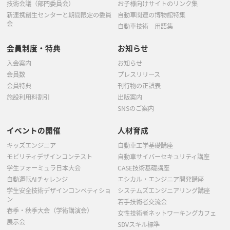
技術会議（部門委員会）
お子様向けサイトのリンク集
新連携創生センターと期間限定の委員
自動車関連の博物館特集
会
自動車技術 用語集
会員制度・特典
お知らせ
入会案内
お知らせ
会員数
プレスリリース
会員特典
刊行物の正誤表
施設利用料割引
出版案内
SNSのご案内
イベントの開催
人材育成
キッズエンジニア
自動車工学基礎講座
モビリティデザインコンテスト
自動車サイバーセキュリティ講座
学生フォーミュラ日本大会
CASE技術基礎講座
自動運転AIチャレンジ
エシカル・エンジニア開発講座
学生安全技術デザインコンペティショ
システムズエンジニアリング講座
ン
若手技術者交流会
春季・秋季大会（学術講演会）
女性技術者ネットワーキングカフェ
展示会
SDVスキル標準