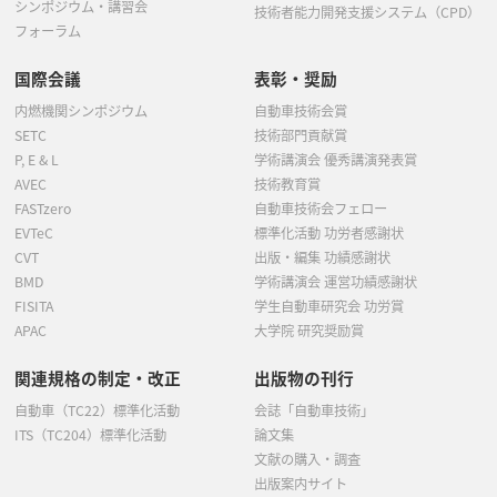
シンポジウム・講習会
技術者能力開発支援システム（CPD）
フォーラム
国際会議
表彰・奨励
内燃機関シンポジウム
自動車技術会賞
SETC
技術部門貢献賞
P, E & L
学術講演会 優秀講演発表賞
AVEC
技術教育賞
FASTzero
自動車技術会フェロー
EVTeC
標準化活動 功労者感謝状
CVT
出版・編集 功績感謝状
BMD
学術講演会 運営功績感謝状
FISITA
学生自動車研究会 功労賞
APAC
大学院 研究奨励賞
関連規格の制定・改正
出版物の刊行
自動車（TC22）標準化活動
会誌「自動車技術」
ITS（TC204）標準化活動
論文集
文献の購入・調査
出版案内サイト