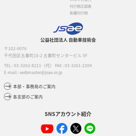
刊行物正誤表
各種刊行物
公益社団法人 自動車技術会
〒102-0076
千代田区五番町10-2
五番町センタービル 5F
TEL :
03-3262-8211
（代）
FAX : 03-3261-2204
E-mail : webmaster@jsae.or.jp
本部・事務局のご案内
各支部のご案内
SNSアカウント紹介