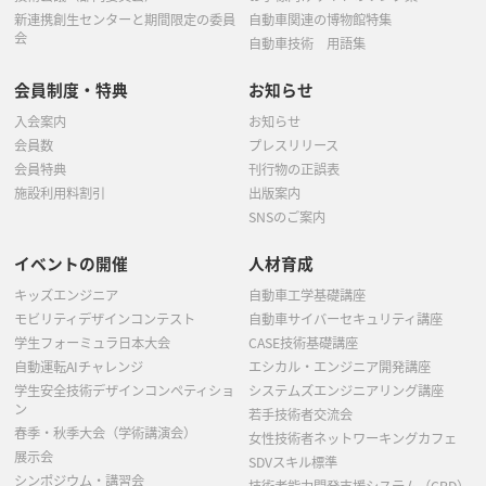
新連携創生センターと期間限定の委員
自動車関連の博物館特集
会
自動車技術 用語集
会員制度・特典
お知らせ
入会案内
お知らせ
会員数
プレスリリース
会員特典
刊行物の正誤表
施設利用料割引
出版案内
SNSのご案内
イベントの開催
人材育成
キッズエンジニア
自動車工学基礎講座
モビリティデザインコンテスト
自動車サイバーセキュリティ講座
学生フォーミュラ日本大会
CASE技術基礎講座
自動運転AIチャレンジ
エシカル・エンジニア開発講座
学生安全技術デザインコンペティショ
システムズエンジニアリング講座
ン
若手技術者交流会
春季・秋季大会（学術講演会）
女性技術者ネットワーキングカフェ
展示会
SDVスキル標準
シンポジウム・講習会