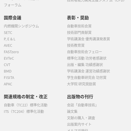
技術者能力開発支援システム（CPD）
フォーラム
国際会議
表彰・奨励
内燃機関シンポジウム
自動車技術会賞
SETC
技術部門貢献賞
P, E & L
学術講演会 優秀講演発表賞
AVEC
技術教育賞
FASTzero
自動車技術会フェロー
EVTeC
標準化活動 功労者感謝状
CVT
出版・編集 功績感謝状
BMD
学術講演会 運営功績感謝状
FISITA
学生自動車研究会 功労賞
APAC
大学院 研究奨励賞
関連規格の制定・改正
出版物の刊行
自動車（TC22）標準化活動
会誌「自動車技術」
ITS（TC204）標準化活動
論文集
文献の購入・調査
出版案内サイト
メルマガ発行