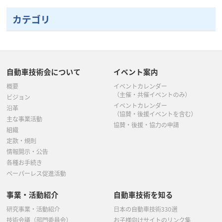
カテゴリ
自動車技術会について
イベント案内
概要
イベントカレンダー
（主催・共催イベントのみ）
ビジョン
イベントカレンダー
沿革
（協賛・後援イベントを含む）
主な事業活動
協賛・後援・協力の申請
組織
定款・規則
情報開示・公告
各種お手続き
ペーパーレス促進活動
事業・活動紹介
自動車技術を知る
研究事業・活動紹介
日本の自動車技術330選
技術会議（部門委員会）
お子様向けサイトのリンク集