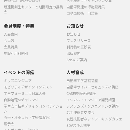
技術会議（部門委員会）
お子様向けサイトのリンク集
新連携創生センターと期間限定の委員
自動車関連の博物館特集
会
自動車技術 用語集
会員制度・特典
お知らせ
入会案内
お知らせ
会員数
プレスリリース
会員特典
刊行物の正誤表
施設利用料割引
出版案内
SNSのご案内
イベントの開催
人材育成
キッズエンジニア
自動車工学基礎講座
モビリティデザインコンテスト
自動車サイバーセキュリティ講座
学生フォーミュラ日本大会
CASE技術基礎講座
自動運転AIチャレンジ
エシカル・エンジニア開発講座
学生安全技術デザインコンペティショ
システムズエンジニアリング講座
ン
若手技術者交流会
春季・秋季大会（学術講演会）
女性技術者ネットワーキングカフェ
展示会
SDVスキル標準