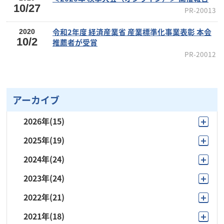
10/27
PR-20013
令和2年度 経済産業省 産業標準化事業表彰 本会
2020
10/2
推薦者が受賞
PR-20012
アーカイブ
2026年
(15)
2025年
(19)
7月
(2)
2024年
(24)
11月
(3)
6月
(4)
2023年
(24)
12月
(1)
10月
(2)
5月
(4)
2022年
(21)
11月
(2)
11月
(1)
7月
(2)
4月
(2)
2021年
(18)
10月
(3)
10月
(3)
10月
(1)
6月
(3)
3月
(1)