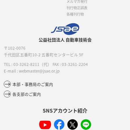
メルマガ発行
刊行物正誤表
各種刊行物
公益社団法人 自動車技術会
〒102-0076
千代田区五番町10-2
五番町センタービル 5F
TEL :
03-3262-8211
（代）
FAX : 03-3261-2204
E-mail : webmaster@jsae.or.jp
本部・事務局のご案内
各支部のご案内
SNSアカウント紹介