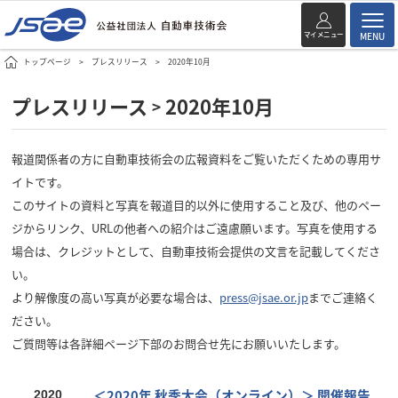
マイメニュー
MENU
トップページ
プレスリリース
2020年10月
プレスリリース
2020年10月
>
報道関係者の方に自動車技術会の広報資料をご覧いただくための専用サ
イトです。
このサイトの資料と写真を報道目的以外に使用すること及び、他のペー
ジからリンク、URLの他者への紹介はご遠慮願います。写真を使用する
場合は、クレジットとして、自動車技術会提供の文言を記載してくださ
い。
より解像度の高い写真が必要な場合は、
press@jsae.or.jp
までご連絡く
ださい。
ご質問等は各詳細ページ下部のお問合せ先にお願いいたします。
＜2020年 秋季大会（オンライン）＞ 開催報告
2020