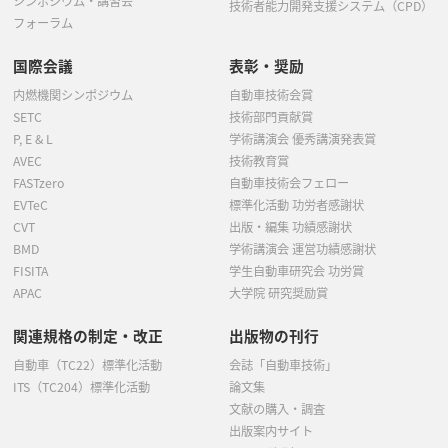
シンポジウム・講習会
技術者能力開発支援システム（CPD）
フォーラム
国際会議
表彰・奨励
内燃機関シンポジウム
自動車技術会賞
SETC
技術部門貢献賞
P, E & L
学術講演会 優秀講演発表賞
AVEC
技術教育賞
FASTzero
自動車技術会フェロー
EVTeC
標準化活動 功労者感謝状
CVT
出版・編集 功績感謝状
BMD
学術講演会 運営功績感謝状
FISITA
学生自動車研究会 功労賞
APAC
大学院 研究奨励賞
関連規格の制定・改正
出版物の刊行
自動車（TC22）標準化活動
会誌「自動車技術」
ITS（TC204）標準化活動
論文集
文献の購入・調査
出版案内サイト