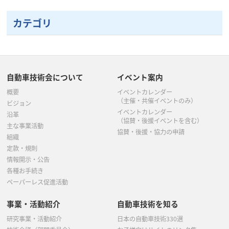
10月
(1)
10月
(1)
9月
(1)
カテゴリ
9月
(1)
9月
(1)
8月
(1)
8月
(1)
7月
(4)
7月
(4)
7月
(2)
6月
(1)
5月
(4)
自動車技術会について
イベント案内
6月
(1)
5月
(5)
概要
イベントカレンダー
3月
(5)
（主催・共催イベントのみ）
ビジョン
5月
(4)
イベントカレンダー
4月
(2)
沿革
（協賛・後援イベントを含む）
主な事業活動
4月
(1)
協賛・後援・協力の申請
3月
(2)
組織
定款・規則
3月
(4)
2月
(1)
情報開示・公告
各種お手続き
2月
(1)
ペーパーレス促進活動
事業・活動紹介
自動車技術を知る
研究事業・活動紹介
日本の自動車技術330選