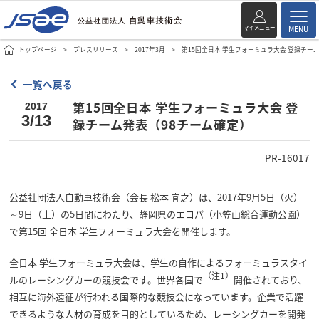
マイメニュー
MENU
トップページ
プレスリリース
2017年3月
第15回全日本 学生フォーミュラ大会 登録チー
一覧へ戻る
第15回全日本 学生フォーミュラ大会 登
2017
3/13
録チーム発表（98チーム確定）
PR-16017
公益社団法人自動車技術会（会長 松本 宜之）は、2017年9月5日（火）
～9日（土）の5日間にわたり、静岡県のエコパ（小笠山総合運動公園）
で第15回 全日本 学生フォーミュラ大会を開催します。
全日本 学生フォーミュラ大会は、学生の自作によるフォーミュラスタイ
（注1）
ルのレーシングカーの競技会です。世界各国で
開催されており、
相互に海外遠征が行われる国際的な競技会になっています。企業で活躍
できるような人材の育成を目的としているため、レーシングカーを開発