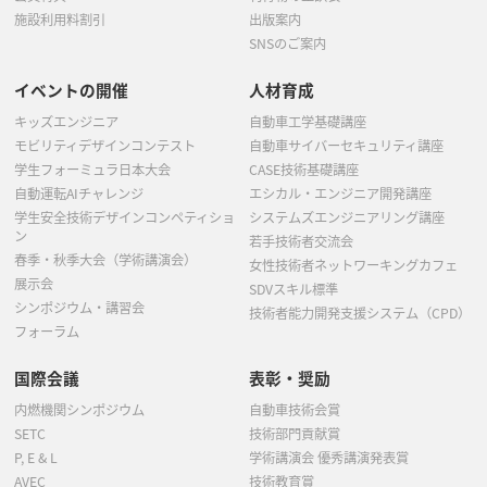
施設利用料割引
出版案内
SNSのご案内
イベントの開催
人材育成
キッズエンジニア
自動車工学基礎講座
モビリティデザインコンテスト
自動車サイバーセキュリティ講座
学生フォーミュラ日本大会
CASE技術基礎講座
自動運転AIチャレンジ
エシカル・エンジニア開発講座
学生安全技術デザインコンペティショ
システムズエンジニアリング講座
ン
若手技術者交流会
春季・秋季大会（学術講演会）
女性技術者ネットワーキングカフェ
展示会
SDVスキル標準
シンポジウム・講習会
技術者能力開発支援システム（CPD）
フォーラム
国際会議
表彰・奨励
内燃機関シンポジウム
自動車技術会賞
SETC
技術部門貢献賞
P, E & L
学術講演会 優秀講演発表賞
AVEC
技術教育賞