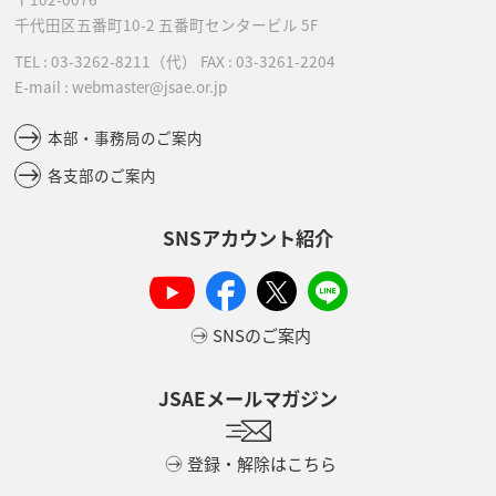
千代田区五番町10-2
五番町センタービル 5F
TEL :
03-3262-8211
（代）
FAX : 03-3261-2204
E-mail : webmaster@jsae.or.jp
本部・事務局のご案内
各支部のご案内
SNSアカウント紹介
SNSのご案内
JSAEメールマガジン
登録・解除はこちら