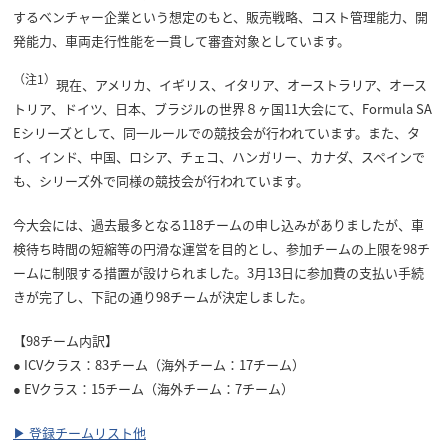
するベンチャー企業という想定のもと、販売戦略、コスト管理能力、開
発能力、車両走行性能を一貫して審査対象としています。
（注1）
現在、アメリカ、イギリス、イタリア、オーストラリア、オース
トリア、ドイツ、日本、ブラジルの世界８ヶ国11大会にて、Formula SA
Eシリーズとして、同一ルールでの競技会が行われています。また、タ
イ、インド、中国、ロシア、チェコ、ハンガリー、カナダ、スペインで
も、シリーズ外で同様の競技会が行われています。
今大会には、過去最多となる118チームの申し込みがありましたが、車
検待ち時間の短縮等の円滑な運営を目的とし、参加チームの上限を98チ
ームに制限する措置が設けられました。3月13日に参加費の支払い手続
きが完了し、下記の通り98チームが決定しました。
【98チーム内訳】
● ICVクラス：83チーム（海外チーム：17チーム）
● EVクラス：15チーム（海外チーム：7チーム）
▶ 登録チームリスト他