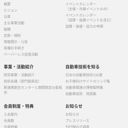
概要
イベントカレンダー
（主催・共催イベントのみ）
ビジョン
イベントカレンダー
沿革
（協賛・後援イベントを含む）
主な事業活動
協賛・後援・協力の申請
組織
定款・規則
情報開示・公告
各種お手続き
ペーパーレス促進活動
事業・活動紹介
自動車技術を知る
研究事業・活動紹介
日本の自動車技術330選
技術会議（部門委員会）
お子様向けサイトのリンク集
新連携創生センターと期間限定の委員
自動車関連の博物館特集
会
自動車技術 用語集
会員制度・特典
お知らせ
入会案内
お知らせ
会員数
プレスリリース
会員特典
刊行物の正誤表