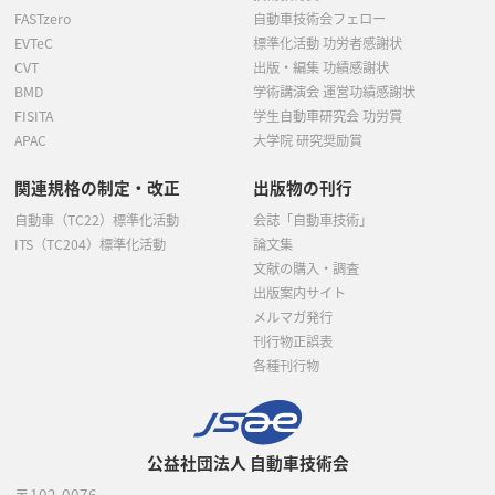
FASTzero
自動車技術会フェロー
EVTeC
標準化活動 功労者感謝状
CVT
出版・編集 功績感謝状
BMD
学術講演会 運営功績感謝状
FISITA
学生自動車研究会 功労賞
APAC
大学院 研究奨励賞
関連規格の制定・改正
出版物の刊行
自動車（TC22）標準化活動
会誌「自動車技術」
ITS（TC204）標準化活動
論文集
文献の購入・調査
出版案内サイト
メルマガ発行
刊行物正誤表
各種刊行物
公益社団法人 自動車技術会
〒102-0076