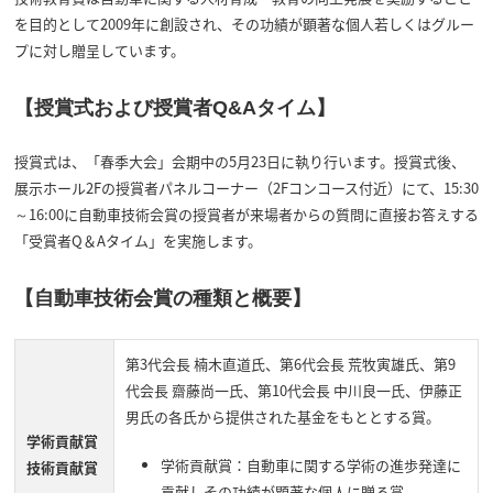
を目的として2009年に創設され、その功績が顕著な個人若しくはグルー
プに対し贈呈しています。
【
授賞式および授賞者Q&Aタイム
】
授賞式は、「春季大会」会期中の5月23日に執り行います。授賞式後、
展示ホール2Fの授賞者パネルコーナー（2Fコンコース付近）にて、15:30
～16:00に自動車技術会賞の授賞者が来場者からの質問に直接お答えする
「受賞者Q＆Aタイム」を実施します。
【自動車技術会賞の種類と概要】
第3代会長 楠木直道氏、第6代会長 荒牧寅雄氏、第9
代会長 齋藤尚一氏、第10代会長 中川良一氏、伊藤正
男氏の各氏から提供された基金をもととする賞。
学術貢献賞
学術貢献賞：自動車に関する学術の進歩発達に
技術貢献賞
貢献しその功績が顕著な個人に贈る賞。