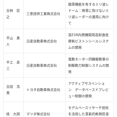
融雪機能を有するミリ波レ
古林 宏
ドーム：降雪に負けないミ
三恵技研工業株式会社
之
リ波レーダーの運用に向け
て
高EGR内燃機関用高耐食低
平山 勇
日産自動車株式会社
摩耗ピストンシールシステ
人
ムの開発
電動モーター四輪駆動車の
平工 良
日産自動車株式会社
制駆動力制御システムの開
三
発
アクティブサスペンショ
古田 浩
トヨタ自動車株式会社
ン データベースドプレビ
貴
ュー制御の開発
モデルベースリサーチ技術
桂 大詞
マツダ株式会社
を活用した革新的断熱防音