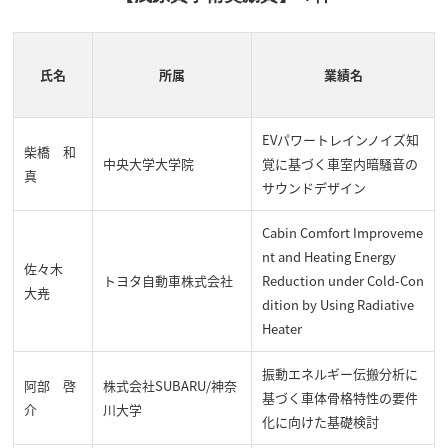
氏名
所属
業績名
EVパワートレインノイズ知
柴橋 和
中央大学大学院
覚に基づく車室内暗騒音の
真
サウンドデザイン
Cabin Comfort Improveme
nt and Heating Energy
佐々木
トヨタ自動車株式会社
Reduction under Cold-Con
大尭
dition by Using Radiative
Heater
振動エネルギー伝搬分析に
阿部 啓
株式会社SUBARU/神奈
基づく車体骨格特性の要件
介
川大学
化に向けた基礎検討