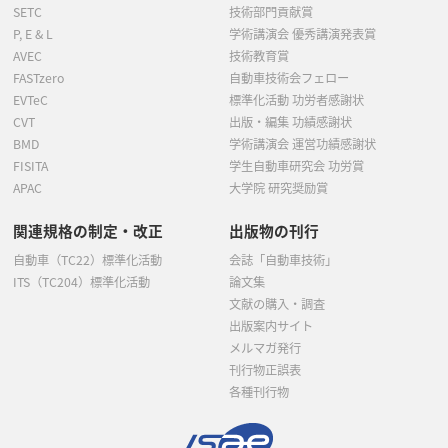
SETC
技術部門貢献賞
P, E & L
学術講演会 優秀講演発表賞
AVEC
技術教育賞
FASTzero
自動車技術会フェロー
EVTeC
標準化活動 功労者感謝状
CVT
出版・編集 功績感謝状
BMD
学術講演会 運営功績感謝状
FISITA
学生自動車研究会 功労賞
APAC
大学院 研究奨励賞
関連規格の制定・改正
出版物の刊行
自動車（TC22）標準化活動
会誌「自動車技術」
ITS（TC204）標準化活動
論文集
文献の購入・調査
出版案内サイト
メルマガ発行
刊行物正誤表
各種刊行物