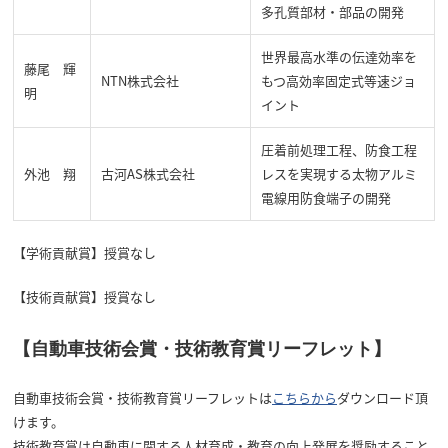
多孔質部材・部品の開発
世界最高水準の伝達効率を
藤尾 輝
NTN株式会社
もつ高効率固定式等速ジョ
明
イント
圧着前処理工程、防食工程
外池 翔
古河AS株式会社
レスを実現する太物アルミ
電線用防食端子の開発
【学術貢献賞】授賞なし
【技術貢献賞】授賞なし
【自動車技術会賞・技術教育賞リーフレット】
自動車技術会賞・技術教育賞リーフレットは
こちらから
ダウンロード頂
けます。
技術教育賞は自動車に関する人材育成・教育の向上発展を奨励すること