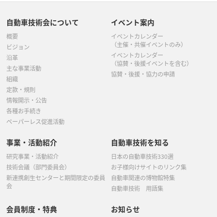
4月
(7)
5月
(4)
3月
(3)
3月
(3)
7月
(2)
6月
(1)
5月
(4)
3月
(2)
4月
(1)
自動車技術会について
イベント案内
2月
(1)
2月
(2)
6月
(1)
5月
(5)
概要
イベントカレンダー
3月
(5)
2月
(1)
1月
(1)
（主催・共催イベントのみ）
ビジョン
5月
(4)
イベントカレンダー
4月
(2)
沿革
（協賛・後援イベントを含む）
主な事業活動
4月
(1)
協賛・後援・協力の申請
3月
(2)
組織
定款・規則
3月
(4)
2月
(1)
情報開示・公告
各種お手続き
2月
(1)
ペーパーレス促進活動
事業・活動紹介
自動車技術を知る
研究事業・活動紹介
日本の自動車技術330選
技術会議（部門委員会）
お子様向けサイトのリンク集
新連携創生センターと期間限定の委員
自動車関連の博物館特集
会
自動車技術 用語集
会員制度・特典
お知らせ