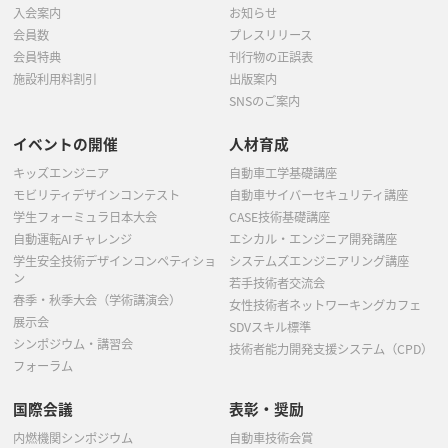
入会案内
お知らせ
会員数
プレスリリース
会員特典
刊行物の正誤表
施設利用料割引
出版案内
SNSのご案内
イベントの開催
人材育成
キッズエンジニア
自動車工学基礎講座
モビリティデザインコンテスト
自動車サイバーセキュリティ講座
学生フォーミュラ日本大会
CASE技術基礎講座
自動運転AIチャレンジ
エシカル・エンジニア開発講座
学生安全技術デザインコンペティショ
システムズエンジニアリング講座
ン
若手技術者交流会
春季・秋季大会（学術講演会）
女性技術者ネットワーキングカフェ
展示会
SDVスキル標準
シンポジウム・講習会
技術者能力開発支援システム（CPD）
フォーラム
国際会議
表彰・奨励
内燃機関シンポジウム
自動車技術会賞