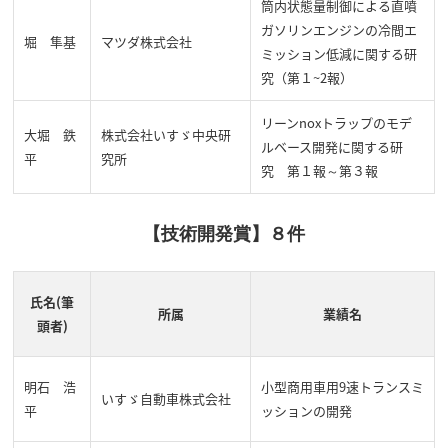
筒内状態量制御による直噴
ガソリンエンジンの冷間エ
堀 隼基
マツダ株式会社
ミッション低減に関する研
究（第１~2報）
リーンnoxトラップのモデ
大堀 鉄
株式会社いすゞ中央研
ルベース開発に関する研
平
究所
究 第１報～第３報
【技術開発賞】８件
氏名(筆
所属
業績名
頭者)
明石 浩
小型商用車用9速トランスミ
いすゞ自動車株式会社
平
ッションの開発