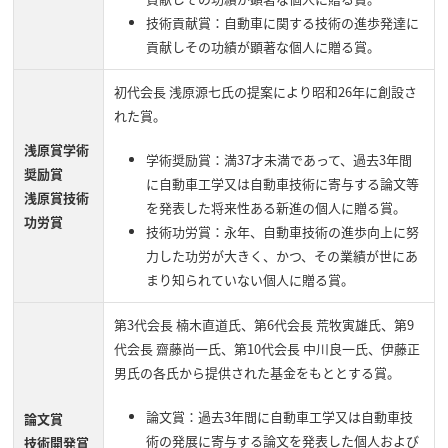
技術貢献賞：自動車に関する技術の進歩発達に
貢献しその功績が顕著な個人に贈る賞。
初代会長 浅原源七氏の提案により昭和26年に創設さ
れた賞。
浅原賞学術
学術奨励賞：満37才未満であって、過去3年間
奨励賞
に自動車工学又は自動車技術に寄与する論文等
浅原賞技術
を発表した将来性ある新進の個人に贈る賞。
功労賞
技術功労賞：永年、自動車技術の進歩向上に努
力した功労が大きく、かつ、その業績が世にあ
まり知られていない個人に贈る賞。
第3代会長 楠木直道氏、第6代会長 荒牧寅雄氏、第9
代会長 齋藤尚一氏、第10代会長 中川良一氏、伊藤正
男氏の各氏から提供された基金をもととする賞。
論文賞：過去3年間に自動車工学又は自動車技
論文賞
術の発展に寄与する論文を発表した個人および
技術開発賞