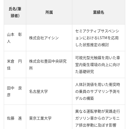
氏名(筆
所属
業績名
頭者)
セミアクティブサスペンシ
山本 彰
株式会社アイシン
ョンにおけるLSTMを応用
人
した状態推定の検討
可視光型光触媒を用いた車
米倉 円
株式会社豊田中央研究
室内衛生環境の向上に向け
佳
所
た基礎研究
人体計測値を用いた衝突時
田中 良
名古屋大学
の乗員のサブマリン予測モ
彦
デルの構築
異なる運転挙動が実路走行
佐藤 進
東京工業大学
ガソリン車からのアンモニ
ア排出挙動に及ぼす影響