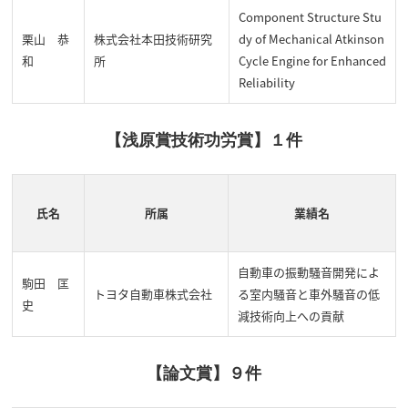
Component Structure Stu
栗山 恭
株式会社本田技術研究
dy of Mechanical Atkinson
和
所
Cycle Engine for Enhanced
Reliability
【
浅原賞技術功労賞
】１件
氏名
所属
業績名
自動車の振動騒音開発によ
駒田 匡
トヨタ自動車株式会社
る室内騒音と車外騒音の低
史
減技術向上への貢献
【論文賞】９件