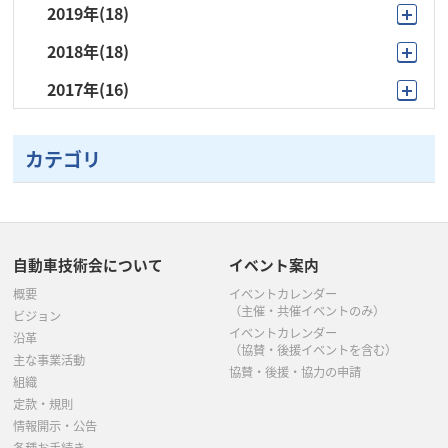
2019年
(18)
12月
(1)
10月
(3)
8月
(1)
8月
(1)
2018年
(18)
11月
(1)
10月
(2)
9月
(3)
7月
(2)
7月
(2)
2017年
(16)
11月
(1)
10月
(2)
9月
(2)
8月
(1)
6月
(4)
6月
(5)
10月
(1)
10月
(1)
9月
(1)
6月
(1)
7月
(2)
5月
(3)
5月
(3)
カテゴリ
9月
(1)
9月
(1)
8月
(1)
5月
(1)
6月
(2)
4月
(2)
4月
(2)
8月
(1)
7月
(4)
7月
(4)
4月
(7)
5月
(4)
3月
(3)
3月
(3)
7月
(2)
6月
(1)
5月
(4)
3月
(2)
4月
(1)
自動車技術会について
イベント案内
2月
(1)
2月
(2)
6月
(1)
5月
(5)
概要
イベントカレンダー
3月
(5)
2月
(1)
1月
(1)
（主催・共催イベントのみ）
ビジョン
5月
(4)
イベントカレンダー
4月
(2)
沿革
（協賛・後援イベントを含む）
主な事業活動
4月
(1)
協賛・後援・協力の申請
3月
(2)
組織
定款・規則
3月
(4)
2月
(1)
情報開示・公告