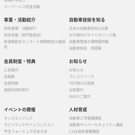
各種お手続き
2月
(1)
ペーパーレス促進活動
事業・活動紹介
自動車技術を知る
研究事業・活動紹介
日本の自動車技術330選
技術会議（部門委員会）
お子様向けサイトのリンク集
新連携創生センターと期間限定の委員
自動車関連の博物館特集
会
自動車技術 用語集
会員制度・特典
お知らせ
入会案内
お知らせ
会員数
プレスリリース
会員特典
刊行物の正誤表
施設利用料割引
出版案内
SNSのご案内
イベントの開催
人材育成
キッズエンジニア
自動車工学基礎講座
モビリティデザインコンテスト
自動車サイバーセキュリティ講座
学生フォーミュラ日本大会
CASE技術基礎講座