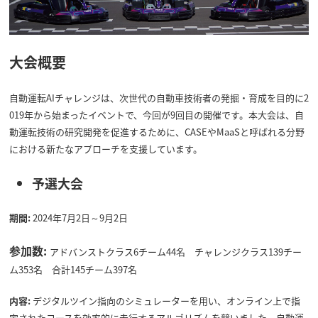
大会概要
自動運転AIチャレンジは、次世代の自動車技術者の発掘・育成を目的に2
019年から始まったイベントで、今回が9回目の開催です。本大会は、自
動運転技術の研究開発を促進するために、CASEやMaaSと呼ばれる分野
における新たなアプローチを支援しています。
予選大会
期間:
2024年7月2日～9月2日
参加数:
アドバンストクラス6チーム44名 チャレンジクラス139チー
ム353名 合計145チーム397名
内容:
デジタルツイン指向のシミュレーターを用い、オンライン上で指
定されたコースを効率的に走行するアルゴリズムを競いました。自動運