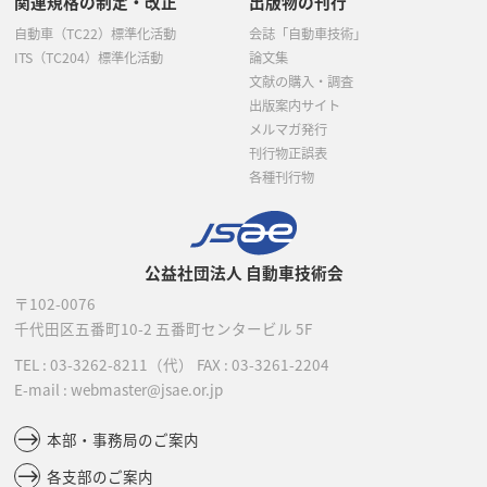
関連規格の制定・改正
出版物の刊行
自動車（TC22）標準化活動
会誌「自動車技術」
ITS（TC204）標準化活動
論文集
文献の購入・調査
出版案内サイト
メルマガ発行
刊行物正誤表
各種刊行物
公益社団法人 自動車技術会
〒102-0076
千代田区五番町10-2
五番町センタービル 5F
TEL :
03-3262-8211
（代）
FAX : 03-3261-2204
E-mail : webmaster@jsae.or.jp
本部・事務局のご案内
各支部のご案内