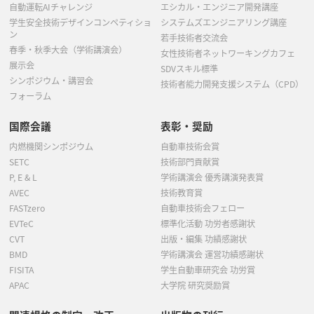
自動運転AIチャレンジ
エシカル・エンジニア開発講座
学生安全技術デザインコンペティショ
システムズエンジニアリング講座
ン
若手技術者交流会
春季・秋季大会（学術講演会）
女性技術者ネットワーキングカフェ
展示会
SDVスキル標準
シンポジウム・講習会
技術者能力開発支援システム（CPD）
フォーラム
国際会議
表彰・奨励
内燃機関シンポジウム
自動車技術会賞
SETC
技術部門貢献賞
P, E & L
学術講演会 優秀講演発表賞
AVEC
技術教育賞
FASTzero
自動車技術会フェロー
EVTeC
標準化活動 功労者感謝状
CVT
出版・編集 功績感謝状
BMD
学術講演会 運営功績感謝状
FISITA
学生自動車研究会 功労賞
APAC
大学院 研究奨励賞