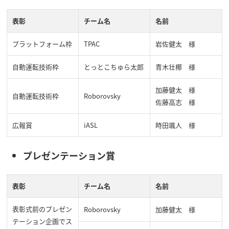
表彰
チーム名
名前
プラットフォーム枠
TPAC
岩佐健太 様
自動運転技術枠
とっとこちゅら太郎
青木壮椰 様
加藤健太 様
自動運転技術枠
Roborovsky
佐藤高志 様
広報賞
iASL
時田颯人 様
プレゼンテーション賞
表彰
チーム名
名前
表彰式前のプレゼン
Roborovsky
加藤健太 様
テーション企画でス