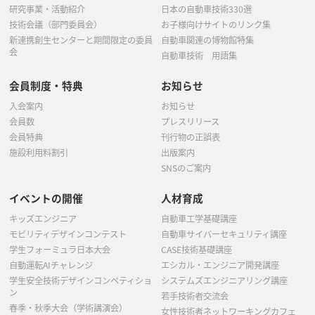
研究事業・活動紹介
日本の自動車技術330選
技術会議（部門委員会）
お子様向けサイトのリンク集
新連携創生センターと期間限定の委員
自動車関連の博物館特集
会
自動車技術 用語集
会員制度・特典
お知らせ
入会案内
お知らせ
会員数
プレスリリース
会員特典
刊行物の正誤表
施設利用料割引
出版案内
SNSのご案内
イベントの開催
人材育成
キッズエンジニア
自動車工学基礎講座
モビリティデザインコンテスト
自動車サイバーセキュリティ講座
学生フォーミュラ日本大会
CASE技術基礎講座
自動運転AIチャレンジ
エシカル・エンジニア開発講座
学生安全技術デザインコンペティショ
システムズエンジニアリング講座
ン
若手技術者交流会
春季・秋季大会（学術講演会）
女性技術者ネットワーキングカフェ