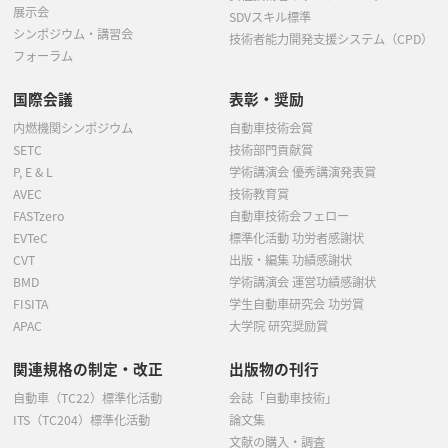
展示会
SDVスキル標準
シンポジウム・講習会
技術者能力開発支援システム（CPD）
フォーラム
国際会議
表彰・奨励
内燃機関シンポジウム
自動車技術会賞
SETC
技術部門貢献賞
P, E & L
学術講演会 優秀講演発表賞
AVEC
技術教育賞
FASTzero
自動車技術会フェロー
EVTeC
標準化活動 功労者感謝状
CVT
出版・編集 功績感謝状
BMD
学術講演会 運営功績感謝状
FISITA
学生自動車研究会 功労賞
APAC
大学院 研究奨励賞
関連規格の制定・改正
出版物の刊行
自動車（TC22）標準化活動
会誌「自動車技術」
ITS（TC204）標準化活動
論文集
文献の購入・調査