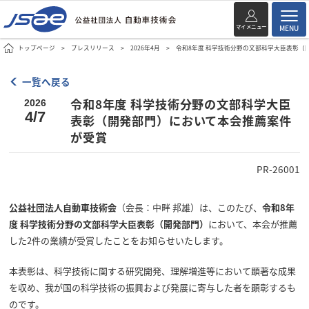
マイメニュー
MENU
トップページ
プレスリリース
2026年4月
令和8年度 科学技術分野の文部科学大臣表彰（
一覧へ戻る
令和8年度 科学技術分野の文部科学大臣
2026
4/7
表彰（開発部門）において本会推薦案件
が受賞
PR-26001
公益社団法人自動車技術会
（会長：中畔 邦雄）は、このたび、
令和8年
度 科学技術分野の文部科学大臣表彰（開発部門）
において、本会が推薦
した2件の業績が受賞したことをお知らせいたします。
本表彰は、科学技術に関する研究開発、理解増進等において顕著な成果
を収め、我が国の科学技術の振興および発展に寄与した者を顕彰するも
のです。