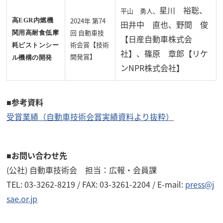
星川 裕聡、
平山 勇人、
2024年 第74
高
EGR
内燃機
田井中 直也、
野間 俊
回 自動車技
関用高耐食低摩
【日産自動車株式会
術会賞【技術
耗ピストンシー
社】、
篠原 章郎【リケ
開発賞】
ル機構の開発
ンNPR株式会社】
■参考資料
受賞業績（自動車技術会賞実績資料より抜粋）
■お問い合わせ先
(公社) 自動車技術会 担当：広報・会員課
TEL: 03-3262-8219 / FAX: 03-3261-2204 / E-mail:
press@j
sae.or.jp