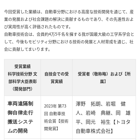
今回受賞した業績は、自動車分野における高度な技術開発を通じて、産
業の発展および社会課題の解決に貢献するものであり、その先進性およ
び実用性が高く評価されたものです。
自動車技術会は、会員約4万5千名を擁する我が国最大級の工学系学会と
して、今後もモビリティ分野における技術の発展と人材育成を通じ、社
会に貢献してまいります。
受賞業績
科学技術分野 文
自技会での受
受賞者（敬称略）および【所
部科学大臣表彰
賞実績
属】
（開発部門）
澤野 拓朗、
岩堀 健
車両遠隔制
2023年 第73
人、
岩崎 典継、
岡 雄
御自律走行
回 自動車技
術会賞【技術
平、
岡元 裕生
【トヨタ
搬送システ
開発賞】
自動車株式会社】
ムの開発