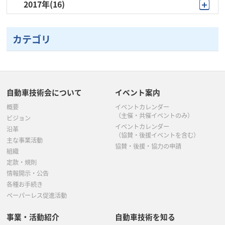
2017年
(16)
11月
(1)
10月
(2)
9月
(2)
8月
(1)
6月
(4)
6月
(5)
6月
(3)
10月
(1)
10月
(1)
9月
(1)
6月
(1)
7月
(2)
5月
(3)
5月
(3)
5月
(5)
カテゴリ
9月
(1)
9月
(1)
8月
(1)
5月
(1)
6月
(2)
4月
(2)
4月
(2)
4月
(2)
8月
(1)
7月
(4)
7月
(4)
4月
(7)
5月
(4)
3月
(3)
3月
(3)
3月
(2)
7月
(2)
6月
(1)
5月
(4)
3月
(2)
4月
(1)
自動車技術会について
イベント案内
2月
(1)
2月
(2)
2月
(2)
6月
(1)
5月
(5)
概要
イベントカレンダー
3月
(5)
2月
(1)
1月
(1)
（主催・共催イベントのみ）
ビジョン
5月
(4)
イベントカレンダー
4月
(2)
沿革
（協賛・後援イベントを含む）
主な事業活動
4月
(1)
協賛・後援・協力の申請
3月
(2)
組織
定款・規則
3月
(4)
2月
(1)
情報開示・公告
各種お手続き
2月
(1)
ペーパーレス促進活動
事業・活動紹介
自動車技術を知る