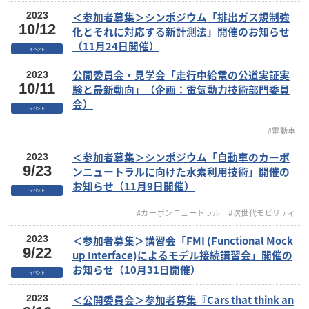
＜参加者募集＞シンポジウム「排出ガス規制強
2023
10/12
化とそれに対応する新計測法」開催のお知らせ
（11月24日開催）
イベント
公開委員会・見学会「走行中給電の公道実証実
2023
10/11
験と最新動向」（企画：電気動力技術部門委員
会）
イベント
#電動車
＜参加者募集＞シンポジウム「自動車のカーボ
2023
9/23
ンニュートラルに向けた水素利用技術」開催の
お知らせ（11月9日開催）
イベント
#カーボンニュートラル
#次世代モビリティ
＜参加者募集＞講習会「FMI (Functional Mock
2023
9/22
up Interface)によるモデル接続講習会」開催の
お知らせ（10月31日開催）
イベント
＜公開委員会＞参加者募集『Cars that think an
2023