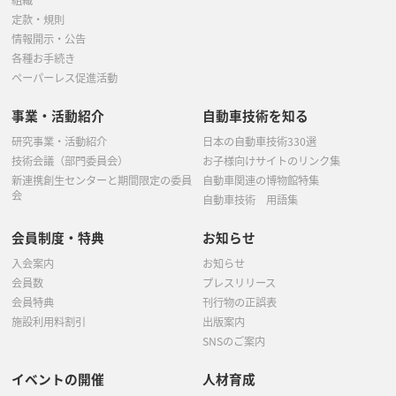
組織
定款・規則
情報開示・公告
各種お手続き
ペーパーレス促進活動
事業・活動紹介
自動車技術を知る
研究事業・活動紹介
日本の自動車技術330選
技術会議（部門委員会）
お子様向けサイトのリンク集
新連携創生センターと期間限定の委員
自動車関連の博物館特集
会
自動車技術 用語集
会員制度・特典
お知らせ
入会案内
お知らせ
会員数
プレスリリース
会員特典
刊行物の正誤表
施設利用料割引
出版案内
SNSのご案内
イベントの開催
人材育成