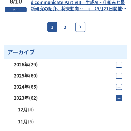
8/10
d communicate Part ⅥII―生成AI～仕組みと最
新研究の紹介、将来動向～―』（9月21日開催：
イベント
参加費無料）
1
2
アーカイブ
2026年
(29)
2025年
(60)
8月
(4)
2024年
(65)
12月
(4)
7月
(6)
2023年
(62)
12月
(2)
11月
(3)
6月
(1)
12月
(4)
11月
(5)
10月
(9)
5月
(4)
11月
(5)
10月
(4)
9月
(15)
4月
(5)