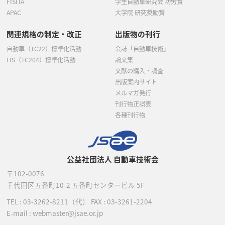
FISITA
学生自動車研究会 功労賞
APAC
大学院 研究奨励賞
関連規格の制定・改正
出版物の刊行
自動車（TC22）標準化活動
会誌「自動車技術」
ITS（TC204）標準化活動
論文集
文献の購入・調査
出版案内サイト
メルマガ発行
刊行物正誤表
各種刊行物
公益社団法人 自動車技術会
〒102-0076
千代田区五番町10-2
五番町センタービル 5F
TEL :
03-3262-8211
（代）
FAX : 03-3261-2204
E-mail : webmaster@jsae.or.jp