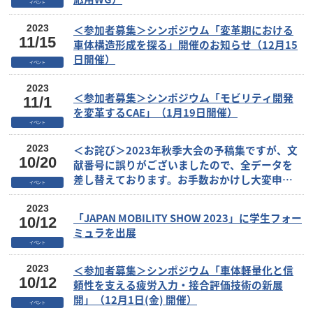
イベント
＜参加者募集＞シンポジウム「変革期における
2023
11/15
車体構造形成を探る」開催のお知らせ（12月15
日開催）
イベント
2023
＜参加者募集＞シンポジウム「モビリティ開発
11/1
を変革するCAE」（1月19日開催）
イベント
＜お詫び＞2023年秋季大会の予稿集ですが、文
2023
10/20
献番号に誤りがございましたので、全データを
差し替えております。お手数おかけし大変申し
イベント
訳ございませんが、既にダウンロードされた方
は再度ダウンロードし直していただきますよう
2023
「JAPAN MOBILITY SHOW 2023」に学生フォー
10/12
お願い申し上げます。
ミュラを出展
イベント
＜参加者募集＞シンポジウム「車体軽量化と信
2023
10/12
頼性を支える疲労入力・接合評価技術の新展
開」（12月1日(金) 開催）
イベント