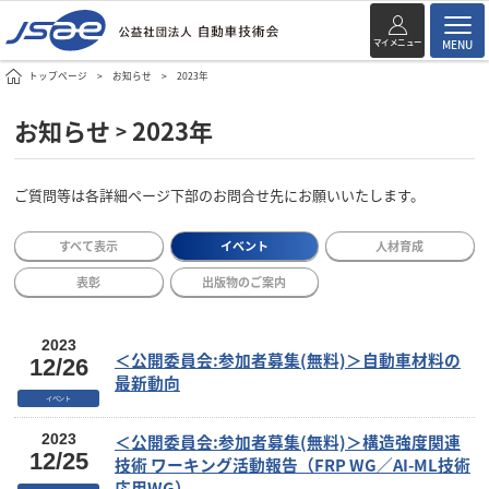
マイメニュー
MENU
トップページ
お知らせ
2023年
お知らせ
2023年
>
ご質問等は各詳細ページ下部のお問合せ先にお願いいたします。
すべて表示
イベント
人材育成
表彰
出版物のご案内
2023
＜公開委員会:参加者募集(無料)＞自動車材料の
12/26
最新動向
イベント
＜公開委員会:参加者募集(無料)＞構造強度関連
2023
12/25
技術 ワーキング活動報告（FRP WG／AI-ML技術
応用WG）