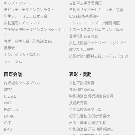
キッズエンジニア
自動車工学基礎講座
モビリティデザインコンテスト
自動車サイバーセキュリティ講座
学生フォーミュラ日本大会
CASE技術基礎講座
自動運転AIチャレンジ
エシカル・エンジニア開発講座
学生安全技術デザインコンペティショ
システムズエンジニアリング講座
ン
若手技術者交流会
春季・秋季大会（学術講演会）
女性技術者ネットワーキングカフェ
展示会
SDVスキル標準
シンポジウム・講習会
技術者能力開発支援システム（CPD）
フォーラム
国際会議
表彰・奨励
内燃機関シンポジウム
自動車技術会賞
SETC
技術部門貢献賞
P, E & L
学術講演会 優秀講演発表賞
AVEC
技術教育賞
FASTzero
自動車技術会フェロー
EVTeC
標準化活動 功労者感謝状
CVT
出版・編集 功績感謝状
BMD
学術講演会 運営功績感謝状