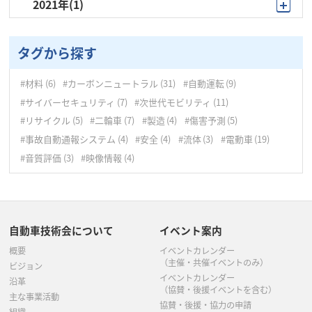
2021年
(1)
12月
(10)
9月
(1)
11月
(7)
タグから探す
10月
(5)
#材料
(6)
#カーボンニュートラル
(31)
#自動運転
(9)
9月
(4)
#サイバーセキュリティ
(7)
#次世代モビリティ
(11)
8月
(5)
#リサイクル
(5)
#二輪車
(7)
#製造
(4)
#傷害予測
(5)
#事故自動通報システム
(4)
#安全
(4)
#流体
(3)
#電動車
(19)
7月
(5)
#音質評価
(3)
#映像情報
(4)
6月
(3)
5月
(6)
自動車技術会について
イベント案内
4月
(7)
概要
イベントカレンダー
3月
(8)
（主催・共催イベントのみ）
ビジョン
イベントカレンダー
沿革
（協賛・後援イベントを含む）
主な事業活動
協賛・後援・協力の申請