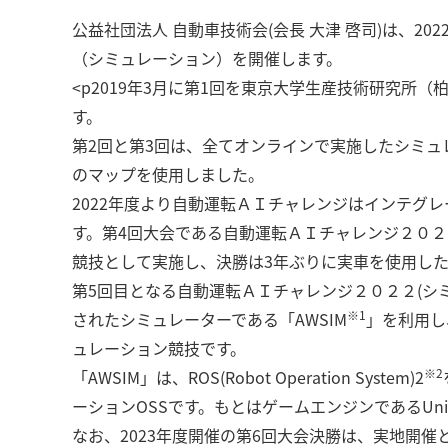
公益社団法人 自動車技術会(会長 大津 啓司)は、20
（シミュレーション）を開催します。
<p2019年3月に第1回を東京大学生産技術研究所
す。
第2回と第3回は、全てオンラインで実施したシミュ
のマップを使用しました。
2022年度より自動運転ＡＩチャレンジはインテグ
す。第4回大会である自動運転ＡＩチャレンジ２０
競技として実施し、決勝は3年ぶりに実車を使用し
第5回目となる自動運転ＡＩチャレンジ２０２２(シミ
※1
されたシミュレーターである「AWSIM
」を利用し
ュレーション競技です。
※2
「AWSIM」は、ROS(Robot Operation System)2
ーションOSSです。もとはゲームエンジンであるUn
なお、2023年度開催の第6回大会決勝は、実地開催