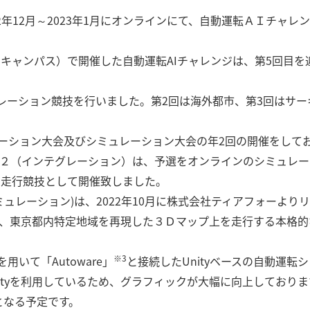
22年12月～2023年1月にオンラインにて、自動運転ＡＩチャレンジ
（柏キャンパス）で開催した自動運転AIチャレンジは、第5回目を
レーション競技を行いました。第2回は海外都市、第3回はサー
レーション大会及びシミュレーション大会の年2回の開催をして
２２（インテグレーション）は、予選をオンラインのシミュレー
た走行競技として開催致しました。
ュレーション)は、2022年10月に株式会社ティアフォーより
、東京都内特定地域を再現した３Ｄマップ上を走行する本格的
※3
を用いて「Autoware」
と接続したUnityベースの自動運転
ityを利用しているため、グラフィックが大幅に向上しておりま
となる予定です。