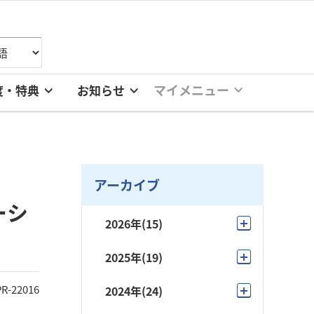
マイメニュー
度・特典
お知らせ
アーカイブ
ーシ
2026年
(15)
7月
(2)
2025年
(19)
6月
(4)
11月
(3)
PR-22016
2024年
(24)
5月
(4)
10月
(2)