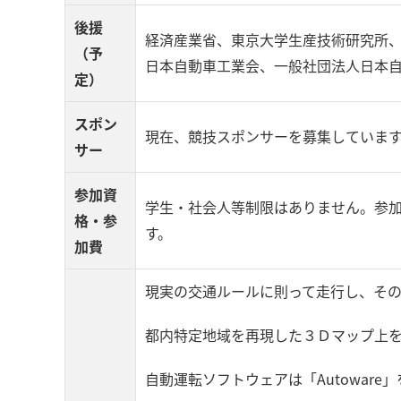
後援
経済産業省、東京大学生産技術研究所
（予
日本自動車工業会、一般社団法人日本
定）
スポン
現在、競技スポンサーを募集していま
サー
参加資
学生・社会人等制限はありません。参加
格・参
す。
加費
現実の交通ルールに則って走行し、そ
都内特定地域を再現した３Ｄマップ上
自動運転ソフトウェアは「Autoware