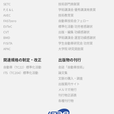
SETC
技術部門貢献賞
P, E & L
学術講演会 優秀講演発表賞
AVEC
技術教育賞
FASTzero
自動車技術会フェロー
EVTeC
標準化活動 功労者感謝状
CVT
出版・編集 功績感謝状
BMD
学術講演会 運営功績感謝状
FISITA
学生自動車研究会 功労賞
APAC
大学院 研究奨励賞
関連規格の制定・改正
出版物の刊行
自動車（TC22）標準化活動
会誌「自動車技術」
ITS（TC204）標準化活動
論文集
文献の購入・調査
出版案内サイト
メルマガ発行
刊行物正誤表
各種刊行物