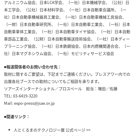
アルミニウム協会、日本LCA学会、（一社）日本機械学会、（公社）日
本工学会、（公社）日本材料学会、（一社）日本自動車会議所、（一
社）日本自動車機械器具工業会、（一社）日本自動車機械工具協会、
（一財）日本自動車研究所、（一社）日本自動車工業会、（一社）日本
自動車車体工業会、（一社）日本自動車タイヤ協会、（一社）日本自動
車部品工業会、（公財）日本自動車輸送技術協会、（一社）日本ディー
プラーニング協会、（一社）日本鉄鋼協会、日本内燃機関連合会、（一
社）日本マグネシウム協会、（一社）モビリティサービス協会
■報道関係者のお問い合わせ先：
取材に関するご要望は、下記までご連絡ください。プレスアワー内での
出展各社ブースでの取材についてもご相談を承ります。
ソアーズインターナショナル／プロスペール 担当：増田／佐藤
TEL: 03-6419-3220
Mail: expo-press@jsae.or.jp
■関連リンク：
人とくるまのテクノロジー展 公式ページ >>