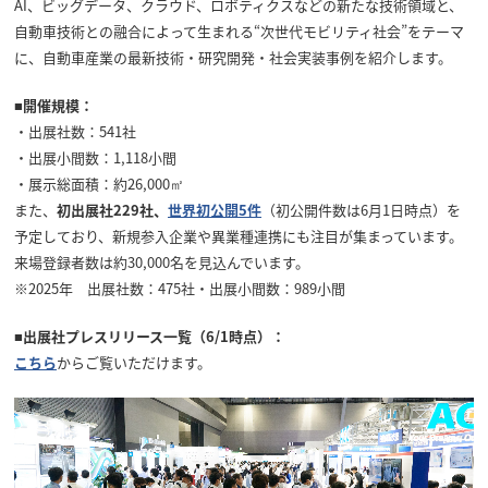
AI、ビッグデータ、クラウド、ロボティクスなどの新たな技術領域と、
自動車技術との融合によって生まれる“次世代モビリティ社会”をテーマ
に、自動車産業の最新技術・研究開発・社会実装事例を紹介します。
■開催規模：
・出展社数：541社
・出展小間数：1,118小間
・展示総面積：約26,000㎡
また、
初出展社229社、
世界初公開5件
（初公開件数は6月1日時点）を
予定しており、新規参入企業や異業種連携にも注目が集まっています。
来場登録者数は約30,000名を見込んでいます。
※2025年 出展社数：475社・出展小間数：989小間
■出展社プレスリリース一覧（6/1時点）：
こちら
からご覧いただけます。