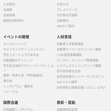
入会案内
お知らせ
会員数
プレスリリース
会員特典
刊行物の正誤表
施設利用料割引
出版案内
SNSのご案内
イベントの開催
人材育成
キッズエンジニア
自動車工学基礎講座
モビリティデザインコンテスト
自動車サイバーセキュリティ講座
学生フォーミュラ日本大会
CASE技術基礎講座
自動運転AIチャレンジ
エシカル・エンジニア開発講座
学生安全技術デザインコンペティショ
システムズエンジニアリング講座
ン
若手技術者交流会
春季・秋季大会（学術講演会）
女性技術者ネットワーキングカフェ
展示会
SDVスキル標準
シンポジウム・講習会
技術者能力開発支援システム（CPD）
フォーラム
国際会議
表彰・奨励
内燃機関シンポジウム
自動車技術会賞