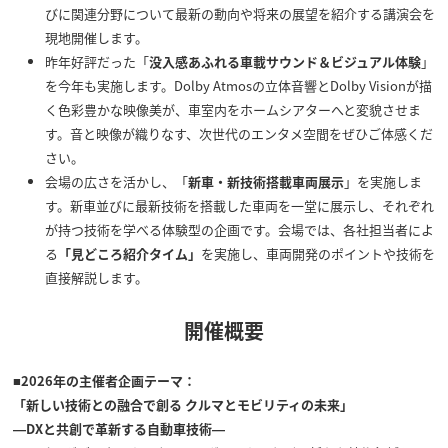
びに関連分野について最新の動向や将来の展望を紹介する講演会を
現地開催します。
昨年好評だった「
没入感あふれる車載サウンド＆ビジュアル体験
」
を今年も実施します。Dolby Atmosの立体音響とDolby Visionが描
く色彩豊かな映像美が、車室内をホームシアターへと変貌させま
す。音と映像が織りなす、次世代のエンタメ空間をぜひご体感くだ
さい。
会場の広さを活かし、「
新車・新技術搭載車両展示
」を実施しま
す。新車並びに最新技術を搭載した車両を一堂に展示し、それぞれ
が持つ技術を学べる体験型の企画です。会場では、各社担当者によ
る
「見どころ紹介タイム」
を実施し、車両開発のポイントや技術を
直接解説します。
開催概要
■2026年の主催者企画テーマ：
「新しい技術との融合で創る クルマとモビリティの未来」
―DXと共創で革新する自動車技術―