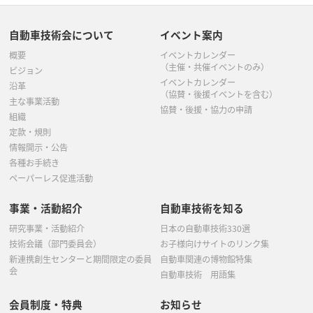
7月
(4)
4月
(7)
5月
(4)
3月
(3)
3月
(3)
3月
(2)
7月
(2)
6月
(1)
5月
(4)
3月
(2)
4月
(1)
自動車技術会について
イベント案内
2月
(1)
2月
(2)
2月
(2)
6月
(1)
5月
(5)
概要
イベントカレンダー
3月
(5)
2月
(1)
1月
(1)
（主催・共催イベントのみ）
ビジョン
5月
(4)
イベントカレンダー
4月
(2)
沿革
（協賛・後援イベントを含む）
主な事業活動
4月
(1)
協賛・後援・協力の申請
3月
(2)
組織
定款・規則
3月
(4)
2月
(1)
情報開示・公告
各種お手続き
2月
(1)
ペーパーレス促進活動
事業・活動紹介
自動車技術を知る
研究事業・活動紹介
日本の自動車技術330選
技術会議（部門委員会）
お子様向けサイトのリンク集
新連携創生センターと期間限定の委員
自動車関連の博物館特集
会
自動車技術 用語集
会員制度・特典
お知らせ