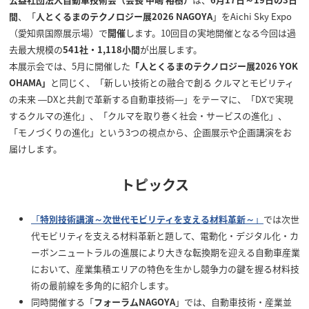
間
、「
人とくるまのテクノロジー展2026 NAGOYA
」をAichi Sky Expo
（愛知県国際展示場）で
開催
します。10回目の実地開催となる今回は過
去最大規模の
541社・1,118小間
が出展します。
本展示会では、5月に開催した
「人とくるまのテクノロジー展2026 YOK
OHAMA」
と同じく、「新しい技術との融合で創る クルマとモビリティ
の未来 ―DXと共創で革新する自動車技術―」をテーマに、「DXで実現
するクルマの進化」、「クルマを取り巻く社会・サービスの進化」、
「モノづくりの進化」という3つの視点から、企画展示や企画講演をお
届けします。
トピックス
「
特別技術講演～次世代モビリティを支える材料革新～
」
では次世
代モビリティを支える材料革新と題して、電動化・デジタル化・カ
ーボンニュートラルの進展により大きな転換期を迎える自動車産業
において、産業集積エリアの特色を生かし競争力の鍵を握る材料技
術の最前線を多角的に紹介します。
同時開催する「
フォーラムNAGOYA
」では、自動車技術・産業並