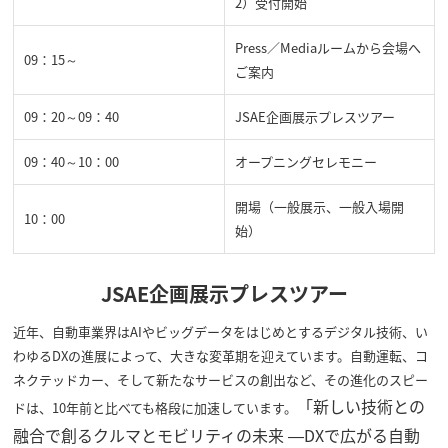
2）受付開始
Press／Mediaルームから会場へ
09：15～
ご案内
09：20～09：40
JSAE企画展示プレスツアー
09：40～10：00
オープニングセレモニー
開場（一般展示、一般入場開
10：00
始）
JSAE企画展示プレスツアー
近年、自動車業界はAIやビッグデータをはじめとするデジタル技術、い
わゆるDXの進展によって、大きな変革期を迎えています。自動運転、コ
ネクテッドカー、そして新たなサービスの創出など、その進化のスピー
「新しい技術との
ドは、10年前と比べても格段に加速しています。
融合で創るクルマとモビリティの未来 ―DXで広がる自動