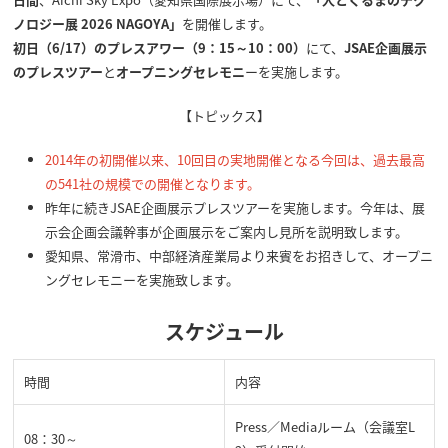
ノロジー展 2026 NAGOYA」
を開催します。
初日（6/17）のプレスアワー（9：15～10：00）
にて、
JSAE企画展示
のプレスツアー
と
オープニングセレモニ
ーを実施します。
【トピックス】
2014年の初開催以来、10回目の実地開催となる今回は、過去最高
の541社の規模での開催となります。
昨年に続きJSAE企画展示プレスツアーを実施します。今年は、展
示会企画会議幹事が企画展示をご案内し見所を説明致します。
愛知県、常滑市、中部経済産業局より来賓をお招きして、オープニ
ングセレモニーを実施致します。
スケジュール
時間
内容
Press／Mediaルーム（会議室L
08：30～