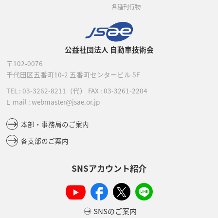
各種刊行物
公益社団法人 自動車技術会
〒102-0076
千代田区五番町10-2
五番町センタービル 5F
TEL :
03-3262-8211
（代）
FAX : 03-3261-2204
E-mail : webmaster@jsae.or.jp
本部・事務局のご案内
各支部のご案内
SNSアカウント紹介
SNSのご案内