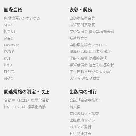
国際会議
表彰・奨励
内燃機関シンポジウム
自動車技術会賞
SETC
技術部門貢献賞
P, E & L
学術講演会 優秀講演発表賞
AVEC
技術教育賞
FASTzero
自動車技術会フェロー
EVTeC
標準化活動 功労者感謝状
CVT
出版・編集 功績感謝状
BMD
学術講演会 運営功績感謝状
FISITA
学生自動車研究会 功労賞
APAC
大学院 研究奨励賞
関連規格の制定・改正
出版物の刊行
自動車（TC22）標準化活動
会誌「自動車技術」
ITS（TC204）標準化活動
論文集
文献の購入・調査
出版案内サイト
メルマガ発行
刊行物正誤表