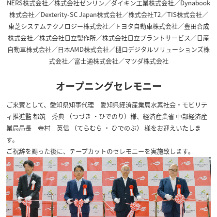
NERS株式会社／株式会社ゼンリン／ダイキン工業株式会社／Dynabook
株式会社／Dexterity-SC Japan株式会社／株式会社T2／TIS株式会社／
東芝システムテクノロジー株式会社／トヨタ自動車株式会社／豊田合成
株式会社／株式会社日立製作所／株式会社日立プラントサービス／日産
自動車株式会社／日本AMD株式会社／樋口デジタルソリューションズ株
式会社／富士通株式会社／マツダ株式会社
オープニングセレモニー
ご来賓として、愛知県知事代理 愛知県経済産業局水素社会・モビリテ
ィ推進監 都筑 秀典 （つづき ・ひでのり）様、経済産業省 中部経済産
業局局長 寺村 英信 （てらむら ・ ひでのぶ） 様をお迎えいたしま
す。
ご祝辞を賜った後に、テープカットのセレモニーを実施致します。