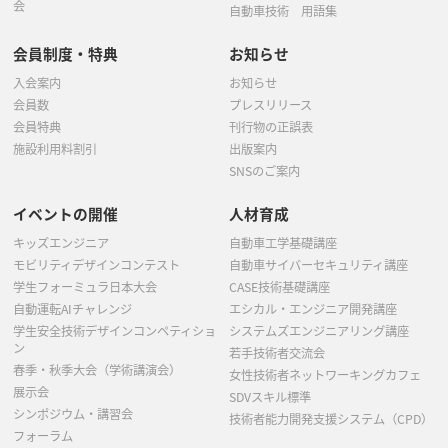
会
自動車技術 用語集
会員制度・特典
お知らせ
入会案内
お知らせ
会員数
プレスリリース
会員特典
刊行物の正誤表
施設利用料割引
出版案内
SNSのご案内
イベントの開催
人材育成
キッズエンジニア
自動車工学基礎講座
モビリティデザインコンテスト
自動車サイバーセキュリティ講座
学生フォーミュラ日本大会
CASE技術基礎講座
自動運転AIチャレンジ
エシカル・エンジニア開発講座
学生安全技術デザインコンペティショ
システムズエンジニアリング講座
ン
若手技術者交流会
春季・秋季大会（学術講演会）
女性技術者ネットワーキングカフェ
展示会
SDVスキル標準
シンポジウム・講習会
技術者能力開発支援システム（CPD）
フォーラム