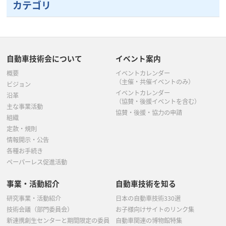
5月
(5)
カテゴリ
9月
(1)
9月
(1)
8月
(1)
5月
(1)
6月
(2)
4月
(2)
4月
(2)
4月
(2)
8月
(1)
7月
(4)
7月
(4)
4月
(7)
5月
(4)
3月
(3)
3月
(3)
3月
(2)
7月
(2)
6月
(1)
5月
(4)
3月
(2)
4月
(1)
自動車技術会について
イベント案内
2月
(1)
2月
(2)
2月
(2)
6月
(1)
5月
(5)
概要
イベントカレンダー
3月
(5)
2月
(1)
1月
(1)
（主催・共催イベントのみ）
ビジョン
5月
(4)
イベントカレンダー
4月
(2)
沿革
（協賛・後援イベントを含む）
主な事業活動
4月
(1)
協賛・後援・協力の申請
3月
(2)
組織
定款・規則
3月
(4)
2月
(1)
情報開示・公告
各種お手続き
2月
(1)
ペーパーレス促進活動
事業・活動紹介
自動車技術を知る
研究事業・活動紹介
日本の自動車技術330選
技術会議（部門委員会）
お子様向けサイトのリンク集
新連携創生センターと期間限定の委員
自動車関連の博物館特集