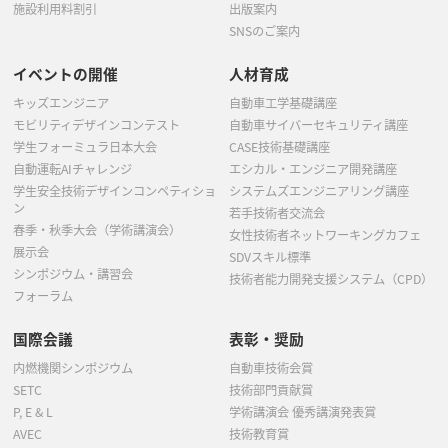
施設利用料割引
出版案内
SNSのご案内
イベントの開催
人材育成
キッズエンジニア
自動車工学基礎講座
モビリティデザインコンテスト
自動車サイバーセキュリティ講座
学生フォーミュラ日本大会
CASE技術基礎講座
自動運転AIチャレンジ
エシカル・エンジニア開発講座
学生安全技術デザインコンペティショ
システムズエンジニアリング講座
ン
若手技術者交流会
春季・秋季大会（学術講演会）
女性技術者ネットワーキングカフェ
展示会
SDVスキル標準
シンポジウム・講習会
技術者能力開発支援システム（CPD）
フォーラム
国際会議
表彰・奨励
内燃機関シンポジウム
自動車技術会賞
SETC
技術部門貢献賞
P, E & L
学術講演会 優秀講演発表賞
AVEC
技術教育賞