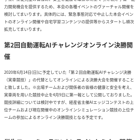
力開発機会を提供するため、本会の各種イベントのヴァーチャル開催を
検討してまいります。具体的には、緊急事態対応で中止した本会イベン
トのオンライン開催や自宅学習コンテンツの提供等からスタートし順次
拡充してまいります。
第2回自動運転AIチャレンジオンライン決勝開
催
2020年6月14日(日)に予定していた「第２回自動運転AIチャレンジ決勝
（実車競技）」の代替としてオンラインによる決勝大会を開催すること
と致しました。※出場チームおよび関係者の皆様の健康と安全を考え、
実車両を用いた競技中止を4月9日に第一報として公開しておりました。
競技詳細については検討中ですが、経産省主催AIエッジコンテストの上
位チームおよび現在開催中のオンラインシミュレーション競技の上位チ
ームの参加によるオンライン決勝競技となる予定です。