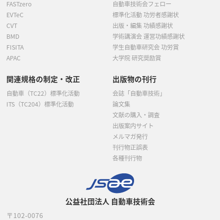
FASTzero
自動車技術会フェロー
EVTeC
標準化活動 功労者感謝状
CVT
出版・編集 功績感謝状
BMD
学術講演会 運営功績感謝状
FISITA
学生自動車研究会 功労賞
APAC
大学院 研究奨励賞
関連規格の制定・改正
出版物の刊行
自動車（TC22）標準化活動
会誌「自動車技術」
ITS（TC204）標準化活動
論文集
文献の購入・調査
出版案内サイト
メルマガ発行
刊行物正誤表
各種刊行物
公益社団法人 自動車技術会
〒102-0076