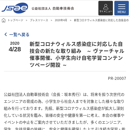
マイメニュー
MENU
トップページ
プレスリリース
2020年4月
新型コロナウィルス感染症に対応した自技会の
一覧へ戻る
新型コロナウィルス感染症に対応した自
2020
4/28
技会の新たな取り組み ～ ヴァーチャル
催事開催、小学生向け自宅学習コンテン
ツページ開設 ～
PR-20007
公益社団法人自動車技術会（会長：坂本秀行）は、将来を担う次世代の
エンジニアの育成の為、小学生から社会人までを対象とした様々な取り
組みを行っております。先般、新型コロナウィルス感染症が拡大し深刻
化している状況を鑑み、皆様の安全や健康を第一に考え、本会の催事や
イベントの中止をご案内させていただきましたが、多くのエンジニア、
学生、生徒児童の皆様に、安全と健康を確保した上で 引き続き学習・能