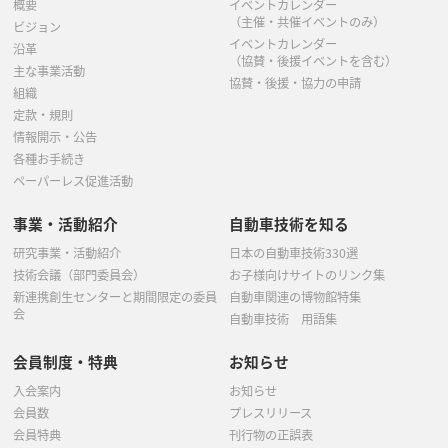
6月
(1)
5月
(5)
概要
イベントカレンダー
3月
(5)
（主催・共催イベントのみ）
ビジョン
5月
(4)
イベントカレンダー
4月
(2)
沿革
（協賛・後援イベントを含む）
主な事業活動
4月
(1)
協賛・後援・協力の申請
3月
(2)
組織
定款・規則
3月
(4)
2月
(1)
情報開示・公告
各種お手続き
2月
(1)
ペーパーレス促進活動
事業・活動紹介
自動車技術を知る
研究事業・活動紹介
日本の自動車技術330選
技術会議（部門委員会）
お子様向けサイトのリンク集
新連携創生センターと期間限定の委員
自動車関連の博物館特集
会
自動車技術 用語集
会員制度・特典
お知らせ
入会案内
お知らせ
会員数
プレスリリース
会員特典
刊行物の正誤表