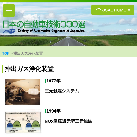
TOP
排出ガス浄化装置
排出ガス浄化装置
1977年
三元触媒システム
1994年
NOx吸蔵還元型三元触媒