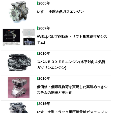
2005年
いすゞ 圧縮天然ガスエンジン
2007年
VVEL(バルブ作動角・リフト量連続可変シス
テム)
2010年
スバルＢＯＸＥＲエンジン(水平対向４気筒
ガソリンエンジン)
2010年
低価格・低環境負荷を実現した高速めっきシ
ステムの開発と実用化
2015年
いすゞ大型トラック用圧縮天然ガスエンジン